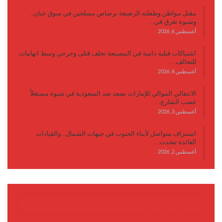
مقتل مواطن وطفلته الرضيعة برصاص مسلحين في سوق حبان..
وشبوة تغرق في…
أغسطس 6, 2026
اشتباكات قبلية دامية في المصينعة تخلف قتلى وجرحى وسط اتهامات
للتحالف…
أغسطس 4, 2026
الانتقالي الموالي للإمارات يصعد ضد السعودية في شبوة مستغلاً
غضب الشارع…
أغسطس 3, 2026
استنزاف متواصل لأبناء الجنوب في جبهات الشمال.. والقيادات
العائدة تتحدث…
أغسطس 2, 2026
كتابات وأقلام