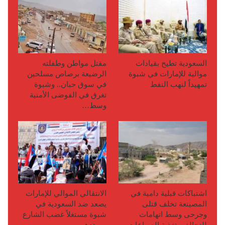
السعودية تطيح بقيادات
مقتل مواطن وطفلته
موالية للإمارات في شبوة
الرضيعة برصاص مسلحين
تمهيداً لنهب النفط
في سوق حبان.. وشبوة
تغرق في الفوضى الأمنية
وسط…
اشتباكات قبلية دامية في
الانتقالي الموالي للإمارات
المصينعة تخلف قتلى
يصعد ضد السعودية في
وجرحى وسط اتهامات
شبوة مستغلاً غضب الشارع
للتحالف بتغذية الصراعات…
من تدهور…