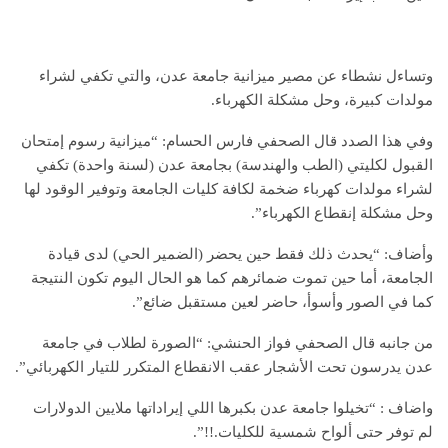
وتساءل نشطاء عن مصير ميزانية جامعة عدن، والتي تكفي لشراء
مولدات كبيرة، وحل مشكلة الكهرباء.
وفي هذا الصدد قال الصحفي فارس الحسام: “ميزانية رسوم إمتحان
القبول لكليتي (الطب والهندسة) بجامعة عدن (لسنة واحدة) تكفي
لشراء مولدات كهرباء ضخمة لكافة كليات الجامعة وتوفير الوقود لها
وحل مشكلة إنقطاع الكهرباء”.
وأضاف: “يحدث ذلك فقط حين يحضر (الضمير الحي) لدى قيادة
الجامعة، أما حين تموت ضمائرهم كما هو الحال اليوم تكون النتيجة
كما في الصور وأسوأ، حاضر لعين مستقبل ضائع”.
من جانبه قال الصحفي فواز الحنشي: “الصورة لطلاب في جامعة
عدن يدرسون تحت الأشجار عقب الانقطاع المتكرر للتيار الكهربائي”.
واضاف : “تخيلوا جامعة عدن بكبرها اللي إيراداتها ملايين الدولارات
لم توفر حتى ألواح شمسية للكليات.!!”.