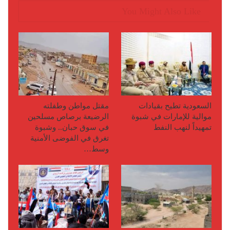
You Might Also Like
السعودية تطيح بقيادات
مقتل مواطن وطفلته
موالية للإمارات في شبوة
الرضيعة برصاص مسلحين
تمهيداً لنهب النفط
في سوق حبان.. وشبوة
تغرق في الفوضى الأمنية
وسط…