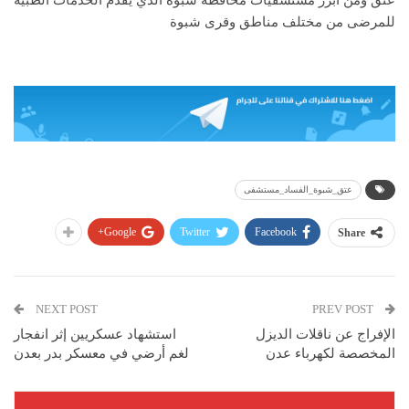
عتق ومن ابرز مستشفيات محافظة شبوة الذي يقدم الخدمات الطبية
للمرضى من مختلف مناطق وقرى شبوة
عتق_شبوة_الفساد_مستشفى
Google+
Twitter
Facebook
Share
NEXT POST
PREV POST
الإفراج عن ناقلات الديزل
استشهاد عسكريين إثر انفجار
المخصصة لكهرباء عدن
لغم أرضي في معسكر بدر بعدن