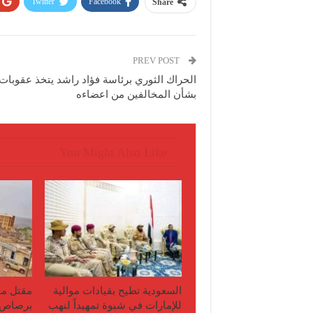
Twitter
Facebook
Share
PREV POST
الحراك الثوري برئاسة فؤاد راشد يتخذ عقوبات
بشأن المخالفين من اعضاءه
You Might Also Like
السعودية تطيح بقيادات موالية
مقتل مو
للإمارات في شبوة تمهيداً لنهب
برصاص 