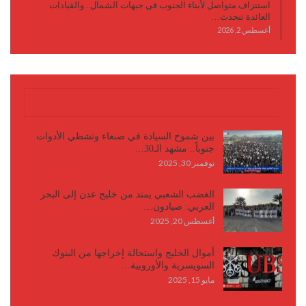
استنزاف متواصل لأبناء الجنوب في جبهات الشمال.. والقيادات
العائدة تتحدث…
أغسطس 2, 2026
كتابات وأقلام
بين شموخ السيادة في صنعاء وتشظي الأدوات
جنوباً.. مشهد الـ30…
نوفمبر 30, 2025
الغضب الشعبي يمتد من خليج عدن إلى البحر
العربي: صيادون…
أغسطس 20, 2025
أموال الخليج واستحالة إخراجها من البنوك
السويسرية والأوروبية…
مايو 15, 2025