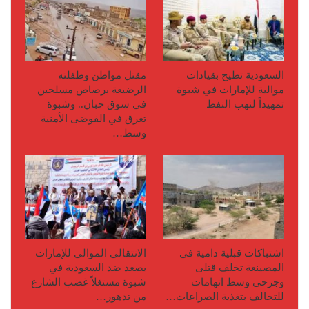
السعودية تطيح بقيادات
مقتل مواطن وطفلته
موالية للإمارات في شبوة
الرضيعة برصاص مسلحين
تمهيداً لنهب النفط
في سوق حبان.. وشبوة
تغرق في الفوضى الأمنية
وسط…
اشتباكات قبلية دامية في
الانتقالي الموالي للإمارات
المصينعة تخلف قتلى
يصعد ضد السعودية في
وجرحى وسط اتهامات
شبوة مستغلاً غضب الشارع
للتحالف بتغذية الصراعات…
من تدهور…