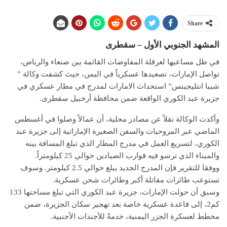
Share
المشهد الجنوبي الأول – سقطرى
في ظل مساعيها لعرقلة المفاوضات القائمة بين صنعاء والرياض،
تواصل الإمارات، تصعيدها عسكرياً في اليمن، حيث كشفت وكالة ”
شيبا انتليجينس” استحداث الامارات لمدرج في مطار عسكري في
جزيرة عبد الكوري الواقعة ضمن محافظة أرخبيل سقطرى.
وأكدت الوكالة نقلاً عن مصادر محلية، أن عمالاً وصلوا في أغسطس
الماضي عبر المروحيات والسفن الصغيرة الإماراتية إلى جزيرة عبد
الكوري، لتسريع العمل في مدرج المطار الذي تبلغ المسافة بينه
والميناء الذي ترسو فيه قوارب الصيادين حوالي 25 كيلومتراً.
ووفقا للتقرير فإن المدرج الجديد يبلغ حوالي 2.5 كيلومتر. وسوف
تستوعب طائرات مقاتلة أكبر وطائرات شحن عسكرية.
وسبق أن حولت الإمارات، جزيرة عبد الكوري التي تبلغ مساحتها 133
كم2، إلى قاعدة عسكرية خاصة بعد تهجير سكان الجزيرة، ضمن
مخطط لعسكرة الجزر اليمنية، خدمةً للأجندات الأجنبية.