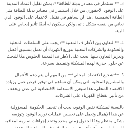
3. **استثمار في مصادر بديلة للطاقة**: يمكن تقليل اعتماد المدينة
على الوقود الأحفوري من خلال استثمار في مصادر بديلة للطاقة مثل
الطاقة الشمسية . هذا لن يساهم في تقليل الاعتماد على الوقود الذي
نعاني من نقصه بشكل دائم، ولكن سيكون له أيضًا تأثير إيجابي على
البيئة.
4. **التعاون بين الأطراف المعنية**: يجب على السلطات المحلية
والحكومة والشركات المعنية بتوزيع الكهرباء أن تعمل بتنسيق أفضل
وتعزيز التعاون بينها. يجب على الأطراف المعنية الجلوس معًا للبحث
عن حلول جذرية لهذه المشكلة وتنفيذها بسرعة.
5. **تشجيع الاقتصاد المحلي**: من المهم أن يتم دعم الأعمال
والمشاريع المحلية التي يمكن أن تساهم في توفير فرص عمل وزيادة
الاقتصاد المحلي. هذا سيعزز الاستدامة الاقتصادية في عدن ويخفف
من تأثير انقطاع الكهرباء على الشركات.
بالنسبة لمشكلة نقص الوقود، يجب أن تتحمل الحكومة المسؤولية
عن هذا الإهمال وتعمل على تحسين عمليات توريد الوقود وتوزيعه
بشكل منتظم وفقًا لجدول زمني محدد وتتخذ إجراءات صارمة لمعاقبة
المسؤولين عن أي تأخير في توريد الوقود في المواعيد المحددة.