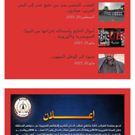
الغضب الشعبي يمتد من خليج عدن إلى البحر
العربي: صيادون…
أغسطس 20, 2025
أموال الخليج واستحالة إخراجها من البنوك
السويسرية والأوروبية…
مايو 15, 2025
شبوة كنز الوطن المنهوب..
مايو 12, 2025