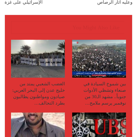
وعليه آثار الرصاص
الإسرائيلي على غزة
You Might Also Like
بين شموخ السيادة في
الغضب الشعبي يمتد من
صنعاء وتشظي الأدوات
خليج عدن إلى البحر العربي:
جنوباً.. مشهد الـ30 من
صيادون ومواطنون يطالبون
نوفمبر يرسم ملامح…
بطرد التحالف…