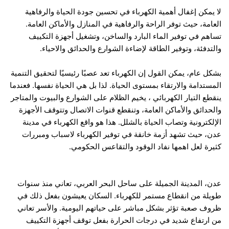
لا يمكن إغفال أهمية الكهرباء في تحسين جودة الحياة والرفاهية
العامة، حيث توفر الراحة والرفاهية في المنازل والأماكن العامة.
تساهم في توفير الماء البارد والساخن، وتشغيل أجهزة التكييف
والتدفئة، وتوفير الطاقة لإضاءة الشوارع والحدائق والاحياء.
بشكل عام، يمكن القول إن الكهرباء تعد عصبًا رئيسيًا لتحقيق التنمية
المستدامة والارتقاء بمستوى الحياة. لذا بل هي الحياة نفسها. فعندما
ينقطع التيار الكهربائي ، يخيم الظلام على الشوارع والبيوت والمتاجر
والحدائق والأماكن العامة، وتنقطع قنوات الاتصال وتتوقف الأجهزة
الإلكترونية وتصاب الحياة بالشلل. هذا هو واقع الكهرباء في مدينة
عدن، حيث تشهد أزمة خانقة في توفير الكهرباء لاسباب ومبررات
كثيرة لعل اهمها نفاد الوقود والتقاعس الحكومي.
عدن، المدينة الجميلة على ساحل البحر العربي، تعاني منذ سنوات
طويلة من انقطاع مستمر للكهرباء. السكان يعيشون بفعل ذلك في
ظروف صعبة تؤثر بشكل مباشر على حياتهم اليومية. والأسر تعاني
من ارتفاع شديد في درجات الحرارة بفعل توقف أجهزة التكييف