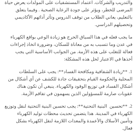
والتدريب والشركات. اعتماد المستشفيات على المولدات يعرض حياة
المرضى للخطر، ويؤثر على جودة الرعاية الصحية . وفيما يتعلق
بالتعليم، يعاني الطلاب من توقف الدروس وتأثر أدائهم الأكاديمي
وتحصيلهم الدراسي.
ما يجب فعله في هذا السياق الحرج هو زيادة الوعي بواقع الكهرباء
في عدن وما تتسبب به من معاناة للسكان، وضرورة اتخاذ إجراءات
فعالة للتغلب على هذه الأزمة. من الجوانب الأساسية التي يجب
أخذها في الاعتبار لحل هذه المشكلة:
1. **زيادة الشفافية ومكافحة الفساد**: يجب على السلطات
المحلية والحكومة القيام بتحقيقات جادة للكشف عن أي أشكال من
أشكال الفساد في توزيع الوقود والكهرباء. ينبغي أن تكون هناك
عقوبات صارمة للمسؤولين الذين يسهمون في تفاقم الأزمة.
2. **تحسين البنية التحتية**: يجب تحسين البنية التحتية لنقل وتوزيع
الكهرباء في المدينة. هذا يتضمن تحديث محطات توليد الكهرباء
وتأمين الأسلاك والأعمدة والمعدات اللازمة لنقل الكهرباء بشكل
فعال.