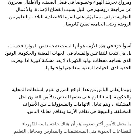
ومرواح تحريك الهواء وخصوصا في فصل الصيف، والأطفال يعجزون
عن مراجعة دروسهم في الليل بسبب انقطاع الإضاءة، والأعمال
التجارية تتوقف، مما يؤثر على القوة الاقتصادية للبلاد . والتعليم من
الروضة وحتى الجامعة يصبح كابوسا .
أسوأ جزء في هذه الأزمة هو أنها ليست نتيجة نقص الموارد فحسب،
بل هي نتيجة للتقاعس والفساد في الجهات المعنية والحكومة. الوقود
الذي تحتاجه محطات توليد الكهرباء لا يعد مشكلة كبيرة اذا توفرت
الجدية لدى الجهات المعنية بمعالجتها واحتوائها..
وبينما يعاني الناس من هذا الواقع المزري تقوم السلطات المحلية
والحكومة بإلقاء اللوم على بعضها البعض بدلاً من التعاون لحل
المشكلة. ، ويتم تبادل الاتهامات والمسؤوليات بين الأطراف
المختلفة. والنتيجة هي تفاقم الأزمة وتفاقم معاناة الناس.
ما يجعل الأمور أكثر صعوبة هو أن هناك حاجة ماسة للكهرباء
للقطاعات الحيوية مثل المستشفيات والمدارس ومحافل التعليم