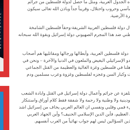
ذه الجدول العربية، ومثل ما حصل لدولة فلسطين من جرائم
سي وحروب واحتلال، وقريباً جداً وباذن الله تعالى سيكون
ة الأرضية.
 دولة فلسطين العربية الشريفة-وحقاً فلسطين الشامخة
طني ضد هذا المجرم الصهيوني دولة إسرائيل وبقوة الله سبحانه
ولة فلسطين العربية، وأبطالها ورجالها ومقاتليها هم أصحاب
و الإسرائيلي البغيض والملعون في الدنيا والآخرة – ونحن في
هلنا في فلسطين وغزة الغالية والعظيمة من القتل الجماعي
ات وكبار السن وعجزه لفلسطين وغزوة وعرب مسلمين ودم
لتلفزة عن جرائم وأعمال دولة إسرائيل في القتل وابادة الشعب
دينية ولا وطنية ولا رحمة ولا شفقة فقط كلام أوراق واستنكار
ء فمي وقلبي ونفسي ان العالم العربي يخاف من إسرائيل اشد
ي العظيم، فأين الدين الإسلامي الحنيف؟ وأين الجهاد العربي
ين السؤالين ليس لهم جواب نهائياً من العرب أنفسهم.