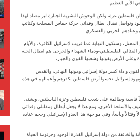
 الأبي العظيم.
 فلسطين غزة، ولكن الوحوش البشرية الجبارة لبر مصاد لهذا
 بصمود وتواصل نضال ابطال وفدائي حركة حماس المسلحة وكتائب
 وعتادهم الحربي والعسكري.
محتل، وستكون النهاية عما قريب لإسرائيل الكافرة، والأيام
 القتالي الفلسطيني-ودماء الشهداء والجرحى هم ابطال الجنة
 وعلى الأرض بقوتها وشعبها القوي والجبار.
لقوي واداة كسر دولة إسرائيل وموتها النهائي، والقدس
ويهود إسرائيل نجسوا أرض فلسطين بكفرهم وأعمالهم في هذه
اً قاسية وظالمة على شعب فلسطين وغزة الباسلتين، وبشتى
يف والأسلحة الأخرى، ومع هذا لا يجعل أبطال ومقاتلي وفدائي
قتالاً وبأساً، وفي مواجهة هذا العدو الإسرائيلي وحجم عتاده
نة والخائفة من دولة إسرائيل القذرة الوجود وجرثومة الحياة