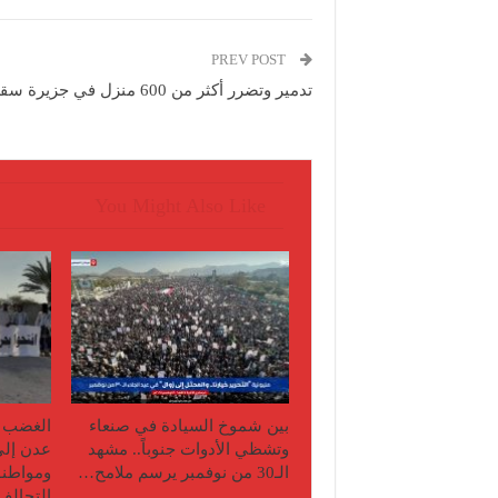
PREV POST
تدمير وتضرر أكثر من 600 منزل في جزيرة سقطرى
You Might Also Like
بين شموخ السيادة في صنعاء
الغضب ا
وتشظي الأدوات جنوباً.. مشهد
عدن إلى
الـ30 من نوفمبر يرسم ملامح…
ومواطنو
التحال