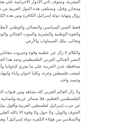
البشرية، وسوف تأتي الأدوار الاجرامية على ه
ومجازر وقتل، وستلقى هذه الدول العربية من مآ
زوال ونهاية دولة إسرائيل الكافرة ومن هذه الكر
فقط الصبر السياسي والنضالي والوطني لأبطال
والقوة الوطنية والبشرية والموت القتالي والو
وتعالى، ملك السماوات والأرض.
والكلام لا زال عن عظمة وقوة وجبروت مقاتلي د
النصر القتالي العربي الفلسطيني وضد هذا العد
محافظة عدن الحزينة على ما يجري لإخواننا وأ
لشعب فلسطين وغزة، وكلنا اخوان واباء وامه
وجسد واحد.
ولا زال العالم العربي كله يشاهد ومن قنوات ا
الفلسطيني العظيم، فلا ضمائر عربية وإنسانية و
عن حرب إسرائيل لفلسطين العربية-وأقول بمل
الخوف والويل، ولا حول ولا وقوة الا بالله العل
والإسلامي من هؤلاء الكفرة دولة إسرائيل؟ وهذ