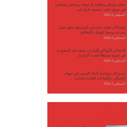
مقتل مواطن وطفلته الرضيعة برصاص مسلحين
في سوق حبان.. وشبوة تغرق في…
أغسطس 6, 2026
اشتباكات قبلية دامية في المصينعة تخلف قتلى
وجرحى وسط اتهامات للتحالف…
أغسطس 4, 2026
الانتقالي الموالي للإمارات يصعد ضد السعودية
في شبوة مستغلاً غضب الشارع…
أغسطس 3, 2026
استنزاف متواصل لأبناء الجنوب في جبهات
الشمال.. والقيادات العائدة تتحدث…
أغسطس 2, 2026
كتابات وأقلام