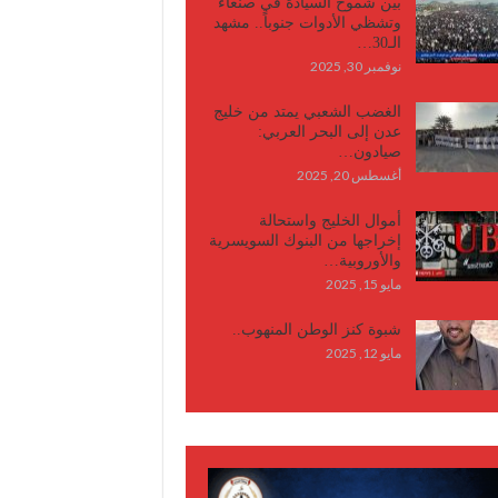
بين شموخ السيادة في صنعاء
وتشظي الأدوات جنوباً.. مشهد
الـ30…
نوفمبر 30, 2025
الغضب الشعبي يمتد من خليج
عدن إلى البحر العربي:
صيادون…
أغسطس 20, 2025
أموال الخليج واستحالة
إخراجها من البنوك السويسرية
والأوروبية…
مايو 15, 2025
شبوة كنز الوطن المنهوب..
مايو 12, 2025