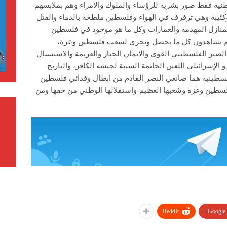
لوطنية فقط صور بشرية للرؤساء والملوك والامراء وهم بملابسهم
وكئيبة وهي ترفرف في الهواء-وفلسطين ملطخة بالدماء والقتل
لمنازل المهدمة والعمارات وكل ما هو موجود في فلسطين
أنتم تشاهدون كل ما يحصل ويجري لشعب فلسطين وعزة،
لصبر الفلسطيني القوي والايمان الجبار والعزيمة والاستبسال
لإسرائيلي اللعين الخاتمة السيئة لجيشه الكافر، والتاريخ
لسطينية هما صانعي النصر القادم من ابطال وفدائي فلسطين
فلسطين وغزة وشعبها العظيم-واستقلالها الوطني من حقها ومن
ReddIt
Google+