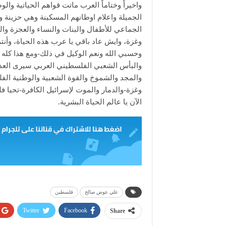
واخيراً وختاماً العرب ماتت قواهم الحياتية وا
الجميلة واعلام اوطانهم المسكينة وهي حزينة 
الجماعي للأطفال والبنات والنساء والعجزة وا
وغزة، وايش عاد باقي يا عرب هذه الحياة، و
وحسبي الله ونعم الوكيل في ذلك-ومع هذا كله ا
والبأس الشعبي الفلسطيني العربي سيرى العدو ا
والمجد والشموخ والقوة الشعبية والوطنية الف
وغزة-والدمار والموت لإسرائيل الكافرة-تحيا 
الآن يا عالم الحياة البشرية.
علي عوض صالح
فلسطين
Twitter
Facebook
Share