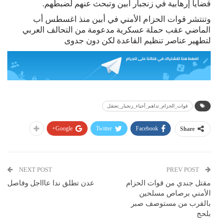
قضايا إرهابية في زنجبار أبين وتبحث عنهم لضبطهم.
وتنتشر قوات الحزام الأمني في أبين منذ اغسطس أب
الماضي عقب حملة عسكرية مدعومة من التحالف العربي
لتطهير عناصر تنظيم القاعدة لكن دون جدوى
قوات_الحزام_تداهم_أحياء_زنجبار_تعتقل
Google+
Twitter
Facebook
Share
NEXT POST
PREV POST
مقتل جندي من قوات الحزام
عدن تطلق ندا عاااجل وفاصل
الأمني برصاص مسلحين
بالقرب من مستوصف صبر
بلحج