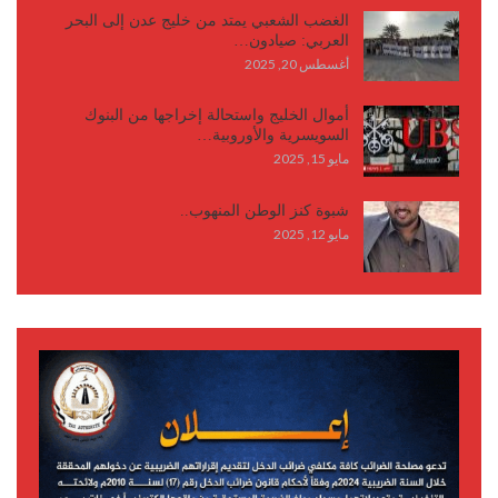
الغضب الشعبي يمتد من خليج عدن إلى البحر
العربي: صيادون…
أغسطس 20, 2025
أموال الخليج واستحالة إخراجها من البنوك
السويسرية والأوروبية…
مايو 15, 2025
شبوة كنز الوطن المنهوب..
مايو 12, 2025