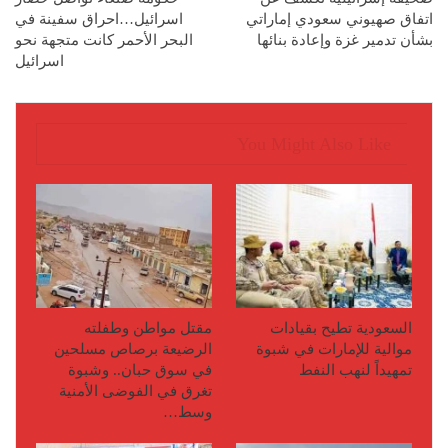
اتفاق صهيوني سعودي إماراتي
اسرائيل…احراق سفينة في
بشأن تدمير غزة وإعادة بنائها
البحر الأحمر كانت متجهة نحو
اسرائيل
You Might Also Like
السعودية تطيح بقيادات
مقتل مواطن وطفلته
موالية للإمارات في شبوة
الرضيعة برصاص مسلحين
تمهيداً لنهب النفط
في سوق حبان.. وشبوة
تغرق في الفوضى الأمنية
وسط…