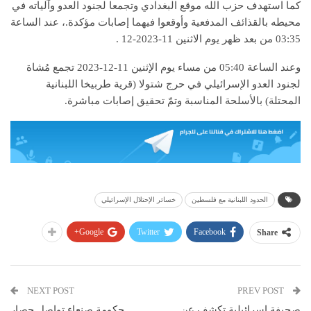
كما استهدف حزب الله موقع البغدادي وتجمعا لجنود العدو وآلياته في
محيطه بالقذائف المدفعية ‏وأوقعوا فيهما إصابات مؤكدة.، عند الساعة
03:35 ‌‎من‎ ‎بعد ظهر‎ ‏يوم الاثنين 11-‌‏12-2023 .
وعند الساعة 05:40 ‌‎من مساء‎ ‏يوم الإثنين 11-12-2023 تجمع مُشاة
‏لجنود العدو الإسرائيلي في حرج شتولا ‏(قرية طربيخا اللبنانية
المحتلة) بالأسلحة المناسبة وتمّ ‏تحقيق إصابات مباشرة.
الحدود اللبنانية مع فلسطين
خسائر الإحتلال الإسرائيلي
Google+
Twitter
Facebook
Share
NEXT POST
PREV POST
صحيفة إسرائيلية تكشف عن
حكومة صنعاء تواصل حصار