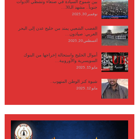
بين شموخ السيادة في صنعاء وتشظي الأدوات
جنوباً.. مشهد الـ30…
نوفمبر 30, 2025
الغضب الشعبي يمتد من خليج عدن إلى البحر
العربي: صيادون…
أغسطس 20, 2025
أموال الخليج واستحالة إخراجها من البنوك
السويسرية والأوروبية…
مايو 15, 2025
شبوة كنز الوطن المنهوب..
مايو 12, 2025