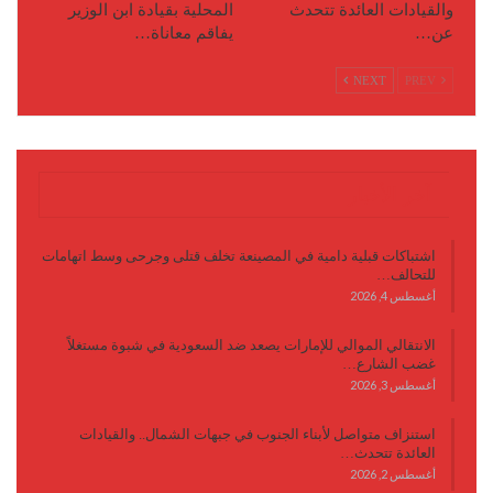
والقيادات العائدة تتحدث
المحلية بقيادة ابن الوزير
عن…
يفاقم معاناة…
NEXT
PREV
آخر الأخبار
اشتباكات قبلية دامية في المصينعة تخلف قتلى وجرحى وسط اتهامات
للتحالف…
أغسطس 4, 2026
الانتقالي الموالي للإمارات يصعد ضد السعودية في شبوة مستغلاً
غضب الشارع…
أغسطس 3, 2026
استنزاف متواصل لأبناء الجنوب في جبهات الشمال.. والقيادات
العائدة تتحدث…
أغسطس 2, 2026