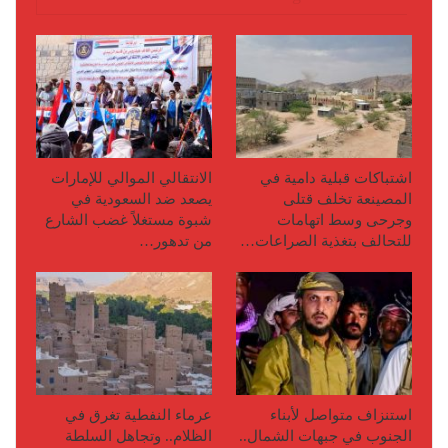
اشتباكات قبلية دامية في
الانتقالي الموالي للإمارات
المصينعة تخلف قتلى
يصعد ضد السعودية في
وجرحى وسط اتهامات
شبوة مستغلاً غضب الشارع
للتحالف بتغذية الصراعات…
من تدهور…
استنزاف متواصل لأبناء
عرماء النفطية تغرق في
الجنوب في جبهات الشمال..
الظلام.. وتجاهل السلطة