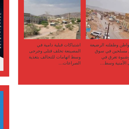
اطن وطفلته الرضيعة
اشتباكات قبلية دامية في
مسلحين في سوق
المصينعة تخلف قتلى وجرحى
وشبوة تغرق في
وسط اتهامات للتحالف بتغذية
 الأمنية وسط…
الصراعات…