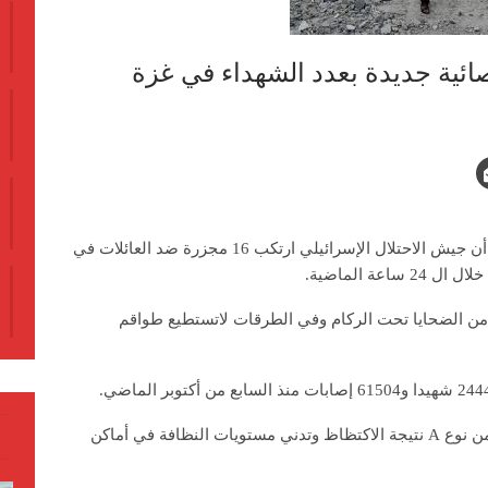
ئية جديدة بعدد الشهداء في غزة
أعلنت زارة الصحة الفلسطينية، اليوم الأربعاء، أن جيش الاحتلال الإسرائيلي ارتكب 16 مجزرة ضد العائلات في
من الضحايا تحت الركام وفي الطرقات لاتستطيع طواقم
وأكدت الوزارة ان انتشار التهاب الكبد الوبائي من نوع A نتيجة الاكتظاظ وتدني مستويات النظافة في أماكن