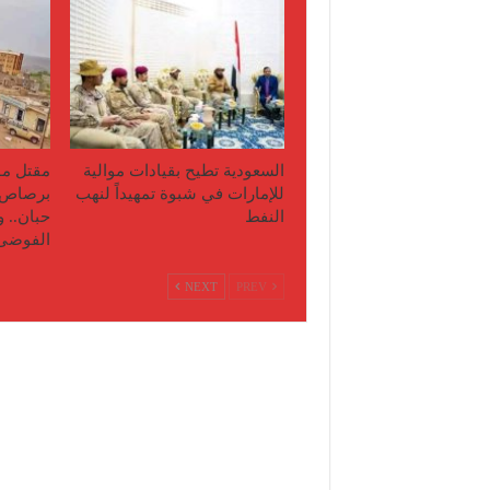
السعودية تطيح بقيادات موالية
مقتل مو
للإمارات في شبوة تمهيداً لنهب
برصاص 
النفط
حبان.. 
الفوضى
NEXT
PREV