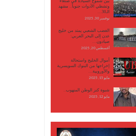
بين شموخ السيادة في صنعاء
وتشظي الأدوات جنوباً.. مشهد
الـ30…
نوفمبر 30, 2025
الغضب الشعبي يمتد من خليج
عدن إلى البحر العربي:
صيادون…
أغسطس 20, 2025
أموال الخليج واستحالة
إخراجها من البنوك السويسرية
والأوروبية…
مايو 15, 2025
شبوة كنز الوطن المنهوب..
مايو 12, 2025