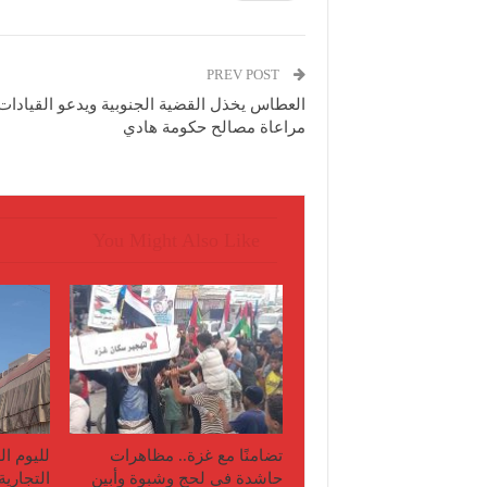
PREV POST
العطاس يخذل القضية الجنوبية ويدعو القيادات
مراعاة مصالح حكومة هادي
You Might Also Like
تضامنًا مع غزة.. مظاهرات
لليوم ا
حاشدة في لحج وشبوة وأبين
التجاري