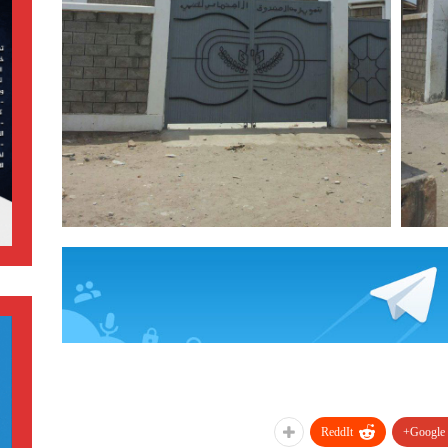
ReddIt
Google+