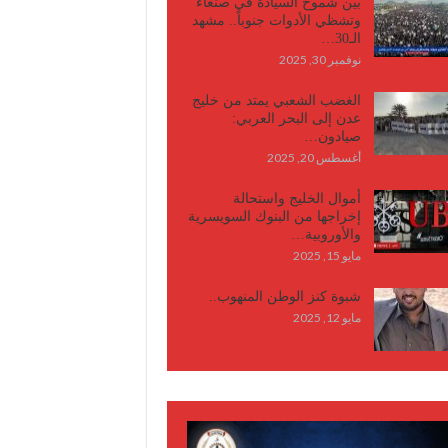
بين شموخ السيادة في صنعاء
وتشظي الأدوات جنوباً.. مشهد
الـ30…
نوفمبر 30, 2025
الغضب الشعبي يمتد من خليج
عدن إلى البحر العربي:
صيادون…
أغسطس 20, 2025
أموال الخليج واستحالة
إخراجها من البنوك السويسرية
والأوروبية…
مايو 15, 2025
شبوة كنز الوطن المنهوب..
مايو 12, 2025