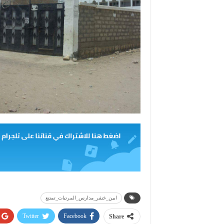
ابين_خنفر_مدارس_المرتبات_تمتنع
Twitter
Facebook
Share