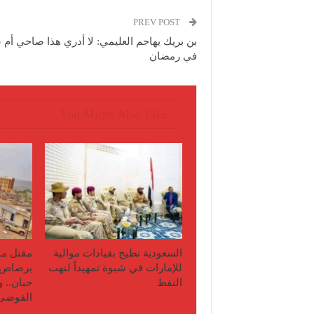
PREV POST
بن بريك يهاجم العليمي: لا أدري هذا صاحي أم
في رمضان
You Might Also Like
السعودية تطيح بقيادات موالية
مقتل مو
للإمارات في شبوة تمهيداً لنهب
برصاص 
النفط
حبان.. 
الفوضى