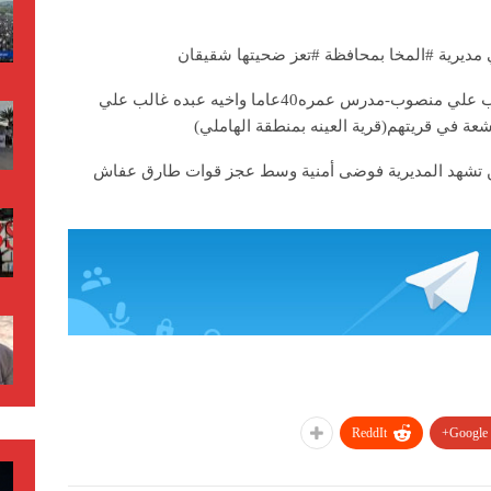
مديرية #المخا بمحافظة #تعز ضحيتها شقيقان
وقالت المصادر انه عثر على الاخوين احمد غالب علي منصوب-مدرس عمره40عاما واخيه عبده غالب علي
حين تشهد المديرية فوضى أمنية وسط عجز قوات طارق عفاش
ReddIt
Google+