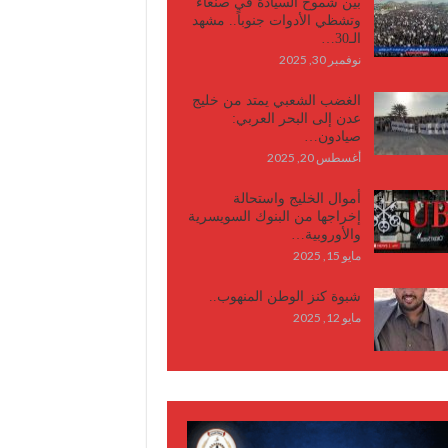
بين شموخ السيادة في صنعاء
وتشظي الأدوات جنوباً.. مشهد
الـ30…
نوفمبر 30, 2025
الغضب الشعبي يمتد من خليج
عدن إلى البحر العربي:
صيادون…
أغسطس 20, 2025
أموال الخليج واستحالة
إخراجها من البنوك السويسرية
والأوروبية…
مايو 15, 2025
شبوة كنز الوطن المنهوب..
مايو 12, 2025