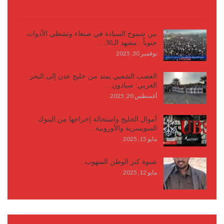
كتابات وأقلام
بين شموخ السيادة في صنعاء وتشظي الأدوات
جنوباً.. مشهد الـ30…
نوفمبر 30, 2025
الغضب الشعبي يمتد من خليج عدن إلى البحر
العربي: صيادون…
أغسطس 20, 2025
أموال الخليج واستحالة إخراجها من البنوك
السويسرية والأوروبية…
مايو 15, 2025
شبوة كنز الوطن المنهوب..
مايو 12, 2025