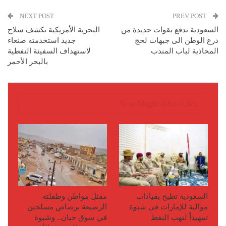
NEXT POST
PREV POST
السعودية تدفع بقوات جديدة من
البحرية الأمريكية تكشف سلاح
درع الوطن الى جبهات لحج
جديد استخدمته صنعاء
المحاذية لباب المندب
لاستهداف السفينة النفطية
بالبحر الأحمر
You Might Also Like
السعودية تطيح بقيادات
مقتل مواطن وطفلته
موالية للإمارات في شبوة
الرضيعة برصاص مسلحين
تمهيداً لنهب النفط
في سوق حبان.. وشبوة