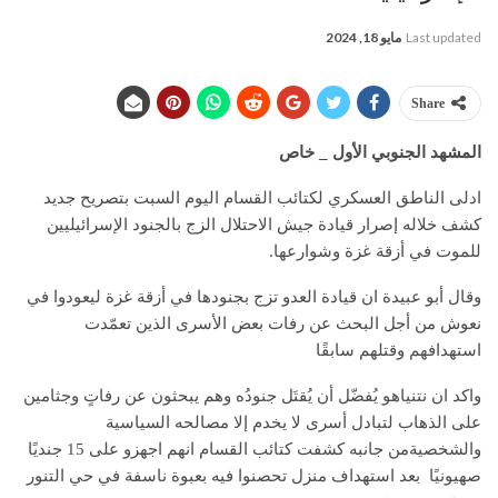
Last updated
مايو 18, 2024
Share
المشهد الجنوبي الأول _ خاص
ادلى الناطق العسكري لكتائب القسام اليوم السبت بتصريح جديد
كشف خلاله إصرار قيادة جيش الاحتلال الزج بالجنود الإسرائيليين
للموت في أزقة غزة وشوارعها.
وقال أبو عبيدة ان قيادة العدو تزج بجنودها في أزقة غزة ليعودوا في
نعوش من أجل البحث عن رفات بعض الأسرى الذين تعمّدت
استهدافهم وقتلهم سابقًا
واكد ان نتنياهو يُفضّل أن يُقتَل جنودُه وهم يبحثون عن رفاتٍ وجثامين
على الذهاب لتبادل أسرى لا يخدم إلا مصالحه السياسية
والشخصيةمن جانبه كشفت كتائب القسام انهم اجهزو على 15 جنديًا
صهيونيًا بعد استهداف منزل تحصنوا فيه بعبوة ناسفة في حي التنور