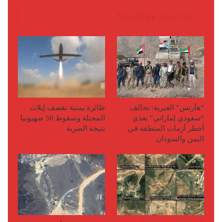
You Might Also Like
“هآرتس” العبرية: تحالف
طائرة يمنية تقصف إيلات
“سعودي إماراتي” يغذي
المحتلة وسقوط 50 صهيونيا
أخطر أزمات المنطقة في
نتيجة الضربة
اليمن والسودان