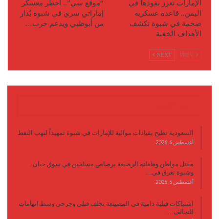
الإمارات تعزز نفوذها في
“موقع سي”.. أخطر معسكر
اليمن.. قاعدة عسكرية
إماراتي سري في شبوة يُدار
ضخمة في شبوة تكشف
من أبوظبي ويدعم حرب…
الأهداف الخفية
NEXT
PREV
آخر الأخبار
السعودية تطيح بقيادات موالية للإمارات في شبوة تمهيداً لنهب النفط
أغسطس 6, 2026
مقتل مواطن وطفلته الرضيعة برصاص مسلحين في سوق حبان..
وشبوة تغرق في…
أغسطس 6, 2026
اشتباكات قبلية دامية في المصينعة تخلف قتلى وجرحى وسط اتهامات
للتحالف…