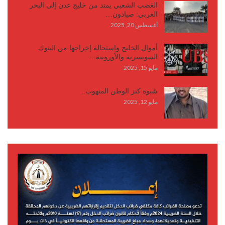
الغضب الشعبي يمتد من خليج عدن إلى البحر
العربي: صيادون…
أغسطس 20, 2025
أموال الخليج واستحالة إخراجها من البنوك
السويسرية والأوروبية…
مايو 15, 2025
شبوة كنز الوطن المنهوب..
مايو 12, 2025