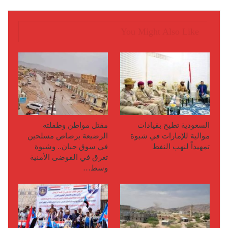
You Might Also Like
السعودية تطيح بقيادات
مقتل مواطن وطفلته
موالية للإمارات في شبوة
الرضيعة برصاص مسلحين
تمهيداً لنهب النفط
في سوق حبان.. وشبوة
تغرق في الفوضى الأمنية
وسط…