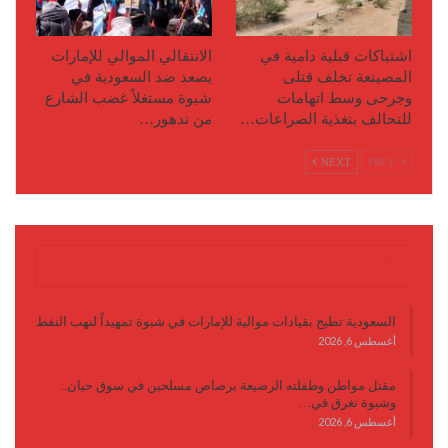
اشتباكات قبلية دامية في
الانتقالي الموالي للإمارات
المصينعة تخلف قتلى
يصعد ضد السعودية في
وجرحى وسط اتهامات
شبوة مستغلاً غضب الشارع
للتحالف بتغذية الصراعات…
من تدهور…
NEXT
PREV
آخر الأخبار
السعودية تطيح بقيادات موالية للإمارات في شبوة تمهيداً لنهب النفط
أغسطس 6, 2026
مقتل مواطن وطفلته الرضيعة برصاص مسلحين في سوق حبان..
وشبوة تغرق في…
أغسطس 6, 2026