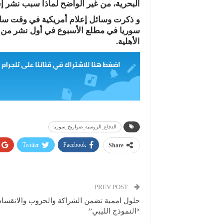
البحرية، من غير الواضح لماذا سبب نشر إس 300 مثل هذا القلق بين شركائنا الغر
سوريا في مطلع الأسبوع في أول نشر من جا
الأهلية.
الدفاع_الروسية_صواريخ_سوريا
Twitter
Facebook
Share
PREV POST
حلول اممية تضمن الشراكة والحروب والانقسام
“النموذج الليبي”