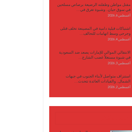
مقتل مواطن وطفلته الرضيعة برصاص مسلحين
في سوق حبان.. وشبوة تغرق في…
أغسطس 6, 2026
اشتباكات قبلية دامية في المصينعة تخلف قتلى
وجرحى وسط اتهامات للتحالف…
أغسطس 4, 2026
الانتقالي الموالي للإمارات يصعد ضد السعودية
في شبوة مستغلاً غضب الشارع…
أغسطس 3, 2026
استنزاف متواصل لأبناء الجنوب في جبهات
الشمال.. والقيادات العائدة تتحدث…
أغسطس 2, 2026
كتابات وأقلام