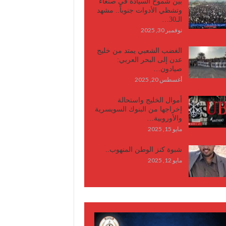
بين شموخ السيادة في صنعاء
وتشظي الأدوات جنوباً.. مشهد
الـ30…
نوفمبر 30, 2025
الغضب الشعبي يمتد من خليج
عدن إلى البحر العربي:
صيادون…
أغسطس 20, 2025
أموال الخليج واستحالة
إخراجها من البنوك السويسرية
والأوروبية…
مايو 15, 2025
شبوة كنز الوطن المنهوب..
مايو 12, 2025