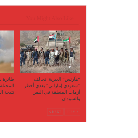
You Might Also Like
“هآرتس” العبرية: تحالف
طائرة ي
“سعودي إماراتي” يغذي أخطر
أزمات المنطقة في اليمن
نتيجة ال
والسودان
NEXT
PREV