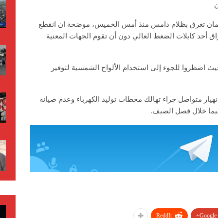
ن
عثمان تغرق بظلام دامس منذ أمس الخميس، موضحة ان انقطع
راق أحد كابلات الضغط العالي دون أن تقوم الجهات المعنية
 السكان لما يقارب 24 ساعة، حيث اضطروا للجوء إلى استخدام الألواح الشمسية لتوفير
هيار متواصل جراء تهالك محطات توليد الكهرباء وعدم صيانة
سيما خلال فصل الصيف.
ReddIt
Google+