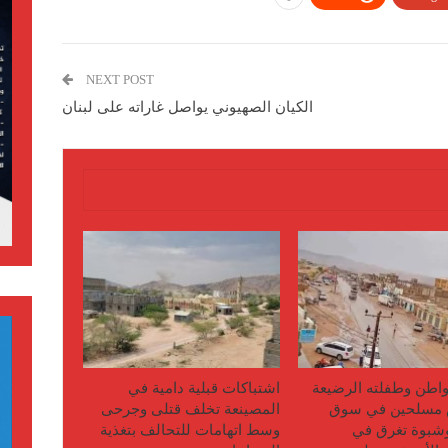
NEXT POST
الكيان الصهيوني يواصل غاراته على لبنان
اطن وطفلته الرضيعة
اشتباكات قبلية دامية في
مسلحين في سوق
المصينعة تخلف قتلى وجرحى
وشبوة تغرق في
وسط اتهامات للتحالف بتغذية