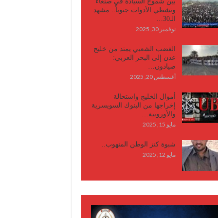
بين شموخ السيادة في صنعاء
وتشظي الأدوات جنوباً.. مشهد
الـ30…
نوفمبر 30, 2025
الغضب الشعبي يمتد من خليج
عدن إلى البحر العربي:
صيادون…
أغسطس 20, 2025
أموال الخليج واستحالة
إخراجها من البنوك السويسرية
والأوروبية…
مايو 15, 2025
شبوة كنز الوطن المنهوب..
مايو 12, 2025