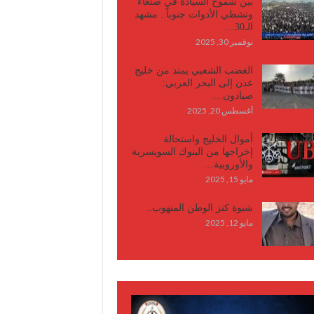
بين شموخ السيادة في صنعاء
وتشظي الأدوات جنوباً.. مشهد
الـ30…
نوفمبر 30, 2025
الغضب الشعبي يمتد من خليج
عدن إلى البحر العربي:
صيادون…
أغسطس 20, 2025
أموال الخليج واستحالة
إخراجها من البنوك السويسرية
والأوروبية…
مايو 15, 2025
شبوة كنز الوطن المنهوب..
مايو 12, 2025