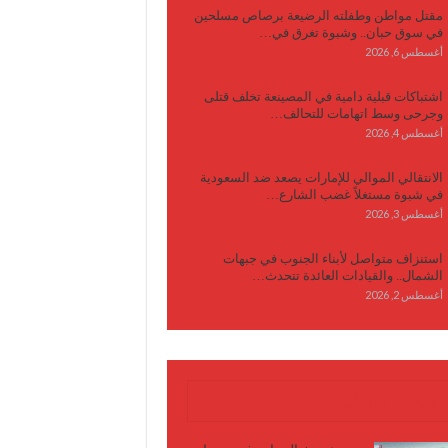
مقتل مواطن وطفلته الرضيعة برصاص مسلحين
في سوق حبان.. وشبوة تغرق في…
أغسطس 6, 2026
اشتباكات قبلية دامية في المصينعة تخلف قتلى
وجرحى وسط اتهامات للتحالف…
أغسطس 4, 2026
الانتقالي الموالي للإمارات يصعد ضد السعودية
في شبوة مستغلاً غضب الشارع…
أغسطس 3, 2026
استنزاف متواصل لأبناء الجنوب في جبهات
الشمال.. والقيادات العائدة تتحدث…
أغسطس 2, 2026
كتابات وأقلام