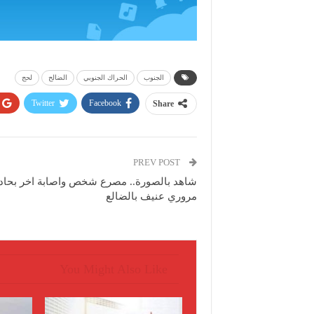
الجنوب
الحراك الجنوبي
الضالح
لحج
Twitter
Facebook
Share
PREV POST
شاهد بالصورة.. مصرع شخص واصابة اخر بحا
مروري عنيف بالضالع
You Might Also Like