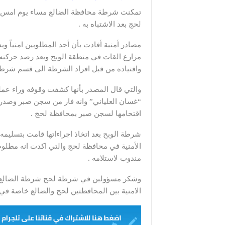
تمكنت شرطة محافظة الضالع مساء يوم امس من
لحج بعد الاشتباه به .
مزارع القات في منطقة الوبح وبعد رصد حركته و
واقتياده من قبل افراد الشرطة الى قسم شرطة ا
والتي قال المصدر بأنها كشفت وقوفه وراء عمل
“غسان العلياني” وانه فار من سجن صبر وصدر ع
اقتحامها لسجن صبر بمحافظة لحج .
شرطة الوبح بعد اتخاذ اجراءاتها قامت بتسليمه
الأمنية في محافظة لحج والتي اكدت انه مطلو
مندوب لاستلامه .
وشكر مسؤولين في شرطة لحج شرطة الضالع عل
الامنية بين المحافظتين لحج والضالع خاصة في مث