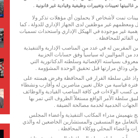
غالبيتها تعيينات وتغييرات وظيفية وقيادية غير قانونية .
عيينات تمت لأشخاص لا يحملون أي مؤهلات تذكر ولا
بل ومعظمهم غير موظفين لدى الجهاز الإداري للدولة ، كما
مية غير موجودة في الهيكل الإداري واستحداث تسميات
 القائم للمحافظة .
 المقربين له في عدد من المناصب الإدارية والتنفيذية
 من المواليين له سياسياً وفق حسابات الحزبية
معروف بسياسته الإقصائية وسلطته الدكتاتورية التي
لي وذاق مرارتها قبل تحقيق الوحدة المشؤومة .
واذ على سلطة القرار في المحافظة وفرض هيمنته على
فترة قياسية من خلال تعيين مناصرين له وأقارب ونشطاء
لى كسب الولاءات في كافة المناصب القيادية والوظائف
بيق سلطة الأمر الواقع مستغلاً الظروف التي تمر بها
الجهات الخدمية لخدمة مصالحة الضيقة .
 بتهميش مدراء المكاتب التنفيذية وأعضاء المجلس
التعامل مع المنسقين والمستشارين الخاضعين له والذي
ات وأعضاء المحلي ووكلاء المحافظة .