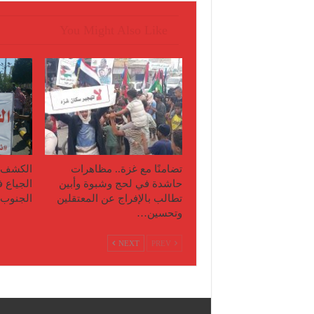
You Might Also Like
تضامنًا مع غزة.. مظاهرات
الكشف ع
حاشدة في لحج وشبوة وأبين
الجياع 
تطالب بالإفراج عن المعتقلين
الجنوب
وتحسين…
NEXT
PREV