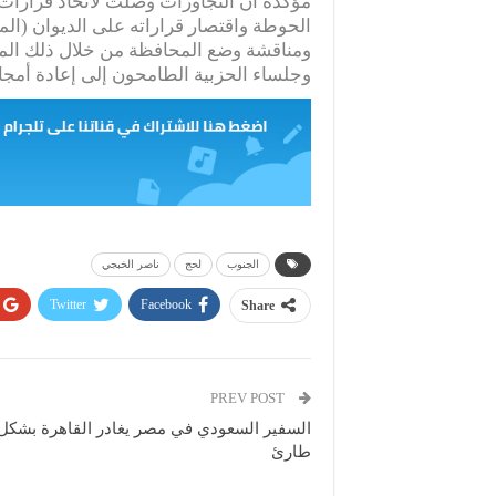
مؤكدةً أن التجاوزات وصلت لاتخاذ قرارا
الحوطة واقتصار قراراته على الديوان (الم
ومناقشة وضع المحافظة من خلال ذلك المج
وجلساء الحزبية الطامحون إلى إعادة أمجا
الجنوب
لحج
ناصر الخبجي
Twitter
Facebook
Share
PREV POST
السفير السعودي في مصر يغادر القاهرة بشكل
طارئ