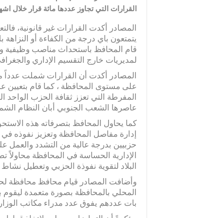
القرارات التي تجاوز عددها مائة قرار خلال اشهر 
المصادر أكدت القرارات غير قانونية، فالت
يتمتعون باي درجة من الكفاءة أو النزاهة 
قام المحافظ باستحداث مناصب وظيفية وه
لمديريات خارج التقسيم الإداري والجغرافي
المصادر أكدت أن القرارات شملت عدداً من
على مستوى المحافظة ، كما قام بتعيين عدد
المفرطة التي تعزز ثقافة الحزب الواحد ال
عاصرها الشعب الجنوبي أبان النظام الشمو
كما يحاول المحافظ بتصرفاته هذه الاستح
إدارة مفاصل المحافظة وتعزيز نفوذه في 
حزبيين بدرجة عالية من التشدد والعمل ع
الإدارية الحساسة في المحافظة محاولاً تط
البلاد لتقوية نفوذة الحزبي وتعطيل نشاط 
وأضافت المصادر قيام محافظ محافظة لحج
المحلي بالمحافظة بصورة متعمدة ليقوم ب
بات عددهم يفوق عدد مدراء مكاتب الوزار