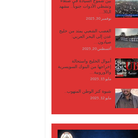
بين شموخ السيادة في صنعاء
وتشظي الأدوات جنوباً.. مشهد
الـ30…
نوفمبر 30, 2025
الغضب الشعبي يمتد من خليج
عدن إلى البحر العربي:
صيادون…
أغسطس 20, 2025
أموال الخليج واستحالة
إخراجها من البنوك السويسرية
والأوروبية…
مايو 15, 2025
شبوة كنز الوطن المنهوب..
مايو 12, 2025