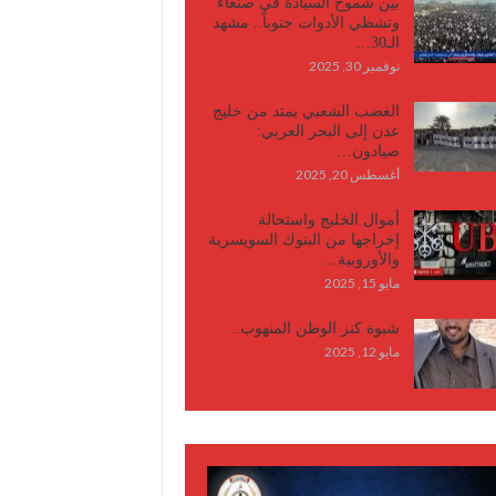
بين شموخ السيادة في صنعاء
وتشظي الأدوات جنوباً.. مشهد
الـ30…
نوفمبر 30, 2025
الغضب الشعبي يمتد من خليج
عدن إلى البحر العربي:
صيادون…
أغسطس 20, 2025
أموال الخليج واستحالة
إخراجها من البنوك السويسرية
والأوروبية…
مايو 15, 2025
شبوة كنز الوطن المنهوب..
مايو 12, 2025