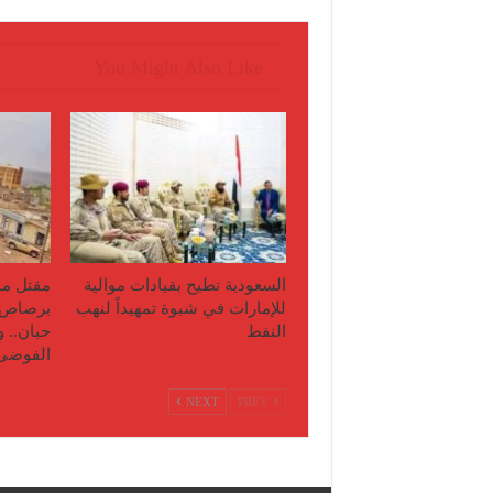
You Might Also Like
السعودية تطيح بقيادات موالية
مقتل مو
للإمارات في شبوة تمهيداً لنهب
برصاص 
النفط
حبان.. 
الفوضى
NEXT
PREV