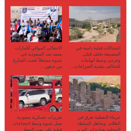
اشتباكات قبلية دامية في
الانتقالي الموالي للإمارات
المصينعة تخلف قتلى
يصعد ضد السعودية في
وجرحى وسط اتهامات
شبوة مستغلاً غضب الشارع
للتحالف بتغذية الصراعات…
من تدهور…
عرماء النفطية تغرق في
تعزيزات عسكرية سعودية
الظلام.. وتجاهل السلطة
تصل شبوة وسط احتجاجات
المحلية بقيادة ابن الوزير
قبلية على نهب النفط