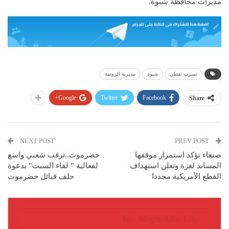
مديرات محافظة شبوة.
تسرب نفطي
شبوة
مديرية الروضة
Google+
Twitter
Facebook
Share
NEXT POST
PREV POST
صنعاء تؤكد استمرار موقفها
حضرموت..ترقب شعبي واسع
المساند لغزة وتعلن استهداف
لفعالية ” لقاء السبت” بدعوة
القطع الأمريكية مجددا
حلف قبائل حضرموت
You Might Also Like