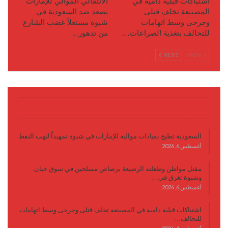
اشتباكات قبلية دامية في
الانتقالي الموالي للإمارات
المصينعة تخلف قتلى
يصعد ضد السعودية في
وجرحى وسط اتهامات
شبوة مستغلاً غضب الشارع
للتحالف بتغذية الصراعات…
من تدهور…
NEXT
PREV
آخر الأخبار
السعودية تطيح بقيادات موالية للإمارات في شبوة تمهيداً لنهب النفط
أغسطس 6, 2026
مقتل مواطن وطفلته الرضيعة برصاص مسلحين في سوق حبان..
وشبوة تغرق في…
أغسطس 6, 2026
اشتباكات قبلية دامية في المصينعة تخلف قتلى وجرحى وسط اتهامات
للتحالف…