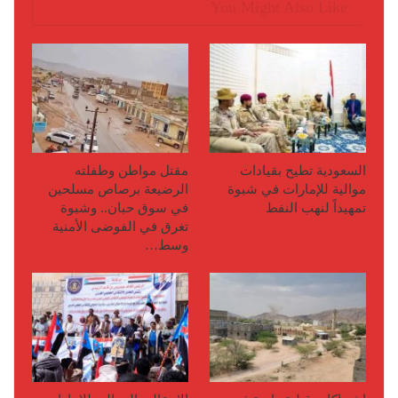
You Might Also Like
السعودية تطيح بقيادات
مقتل مواطن وطفلته
موالية للإمارات في شبوة
الرضيعة برصاص مسلحين
تمهيداً لنهب النفط
في سوق حبان.. وشبوة
تغرق في الفوضى الأمنية
وسط…