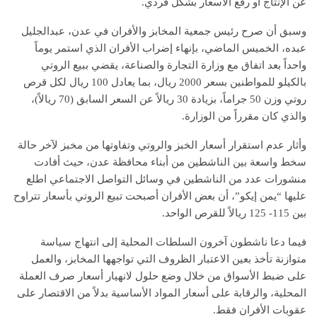
عن الإنتاج أو رفع الأسعار بشكل فردي.
وسبق أن صرح رئيس جمعية المخابز والأفران في عدن، عبدالجليل
عبده، الخميس الماضي، بإنهاء إضراب الأفران الذي استمر يوماً
واحداً بعد اتفاق مع وزارة التجارة والصناعة، يقضي ببيع الروتي
بالكيلو للمواطنين بسعر 2000 ريال، بما يعادل 100 ريال لكل قرص
روتي وزن 50 جراماً، بزيادة 30 ريالاً عن السعر السابق (70 ريالاً)،
والذي كان مقرراً من الوزارة.
وأثار عدم استقرار أسعار الخبز والروتي وتفاوتها من مخبز لآخر حالة
سخط واسعة بين الناشطين من أبناء محافظة عدن، حيث أفادت
منشورات عدد من الناشطين في وسائل التواصل الاجتماعي اطلع
عليها “يمن إيكو”، أن بعض الأفران أصبحت تبيع الروتي بأسعار تتراوح
بين 115- 125 ريالاً للقرص الواحد.
فيما دعا ناشطون آخرون السلطات المحلية إلى انتهاج سياسة
متوازنة تأخذ بعين الاعتبار الظروف التي تواجهها المخابز، والعمل
على ضبط الأسواق من خلال وضع حلول لانهيار أسعار صرف العملة
المحلية، والرقابة على أسعار المواد الأساسية بدلاً من الاقتصار على
عقوبات الأفران فقط.