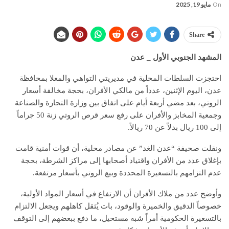
On
مايو 19, 2025
Share
المشهد الجنوبي الأول _ عدن
احتجزت السلطات المحلية في مديريتي التواهي والمعلا بمحافظة
عدن، اليوم الإثنين، عدداً من مالكي الأفران، بحجة مخالفة أسعار
الروتي، بعد مضي أربعة أيام على اتفاق بين وزارة التجارة والصناعة
وجمعية المخابز والأفران على رفع سعر قرص الروتي زنة 50 جراماً
إلى 100 ريال بدلاً عن 70 ريالاً.
ونقلت صحيفة “عدن الغد” عن مصادر محلية، أن قوات أمنية قامت
بإغلاق عدد من الأفران واقتياد أصحابها إلى مراكز الشرطة، بحجة
عدم التزامهم بالتسعيرة المحددة وبيع الروتي بأسعار مرتفعة.
وأوضح عدد من ملاك الأفران أن الارتفاع في أسعار المواد الأولية،
خصوصاً الدقيق والخميرة والوقود، بات يُثقل كاهلهم ويجعل الالتزام
بالتسعيرة الحكومية أمراً شبه مستحيل، ما دفع ببعضهم إلى التوقف