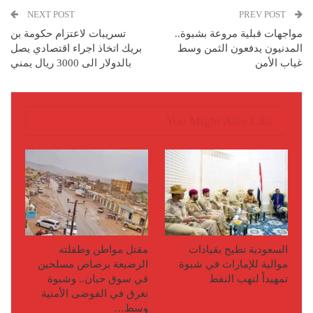
NEXT POST
PREV POST
مواجهات قبلية مروعة بشبوة..
تسريبات لاعتزام حكومة بن
المدنيون يدفعون الثمن وسط
بريك اتخاذ اجراء اقتصادي يصل
غياب الأمن
بالدولار الى 3000 ريال يمني
You Might Also Like
السعودية تطيح بقيادات
مقتل مواطن وطفلته
موالية للإمارات في شبوة
الرضيعة برصاص مسلحين
تمهيداً لنهب النفط
في سوق حبان.. وشبوة
تغرق في الفوضى الأمنية
وسط…