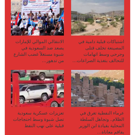
اشتباكات قبلية دامية في
الانتقالي الموالي للإمارات
المصينعة تخلف قتلى
يصعد ضد السعودية في
وجرحى وسط اتهامات
شبوة مستغلاً غضب الشارع
للتحالف بتغذية الصراعات…
من تدهور…
عرماء النفطية تغرق في
تعزيزات عسكرية سعودية
الظلام.. وتجاهل السلطة
تصل شبوة وسط احتجاجات
المحلية بقيادة ابن الوزير
قبلية على نهب النفط
يفاقم معاناة…