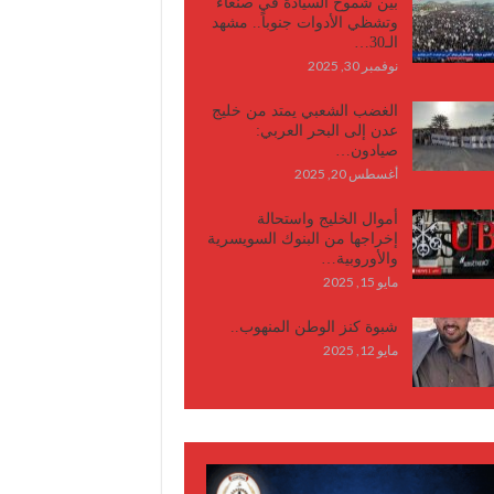
بين شموخ السيادة في صنعاء
وتشظي الأدوات جنوباً.. مشهد
الـ30…
نوفمبر 30, 2025
الغضب الشعبي يمتد من خليج
عدن إلى البحر العربي:
صيادون…
أغسطس 20, 2025
أموال الخليج واستحالة
إخراجها من البنوك السويسرية
والأوروبية…
مايو 15, 2025
شبوة كنز الوطن المنهوب..
مايو 12, 2025