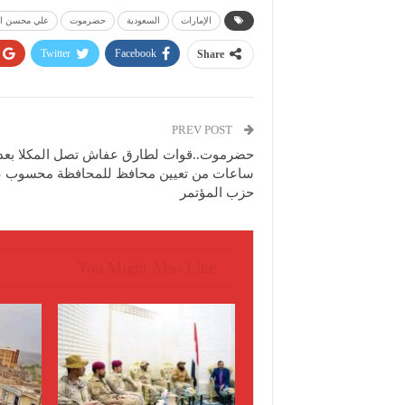
الإمارات
السعودية
حضرموت
علي محسن ال
Twitter
Facebook
Share
PREV POST
حضرموت..قوات لطارق عفاش تصل المكلا بعد
ساعات من تعيين محافظ للمحافظة محسوب 
حزب المؤتمر
You Might Also Like