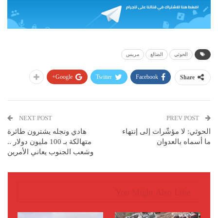
الحوثي
الضالع
مريس
Google+
Twitter
Facebook
Share
NEXT POST
PREV POST
الحوثي: لا مؤشّرات إلى إنتهاء
هادي ونجله يشترون طائرة
ما أسماه بالعدوان
متهالكة بـ 100 مليون دولار ..
وشعب الجنوب يعاني الأمرين
You Might Also Like