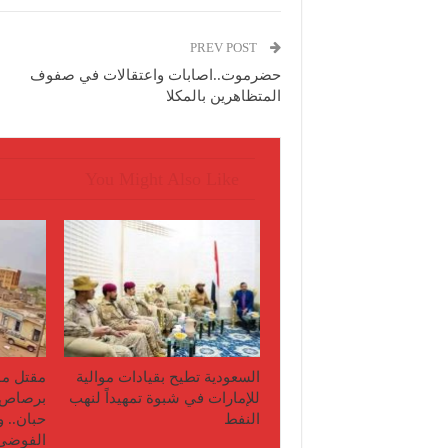
PREV POST
حضرموت..اصابات واعتقالات في صفوف
المتظاهرين بالمكلا
You Might Also Like
السعودية تطيح بقيادات موالية
مقتل مو
للإمارات في شبوة تمهيداً لنهب
برصاص 
النفط
حبان.. 
الفوضى