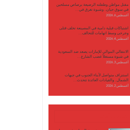
مقتل مواطن وطفلته الرضيعة برصاص مسلحين
في سوق حبان.. وشبوة تغرق في…
أغسطس 6, 2026
اشتباكات قبلية دامية في المصينعة تخلف قتلى
وجرحى وسط اتهامات للتحالف…
أغسطس 4, 2026
الانتقالي الموالي للإمارات يصعد ضد السعودية
في شبوة مستغلاً غضب الشارع…
أغسطس 3, 2026
استنزاف متواصل لأبناء الجنوب في جبهات
الشمال.. والقيادات العائدة تتحدث…
أغسطس 2, 2026
كتابات وأقلام