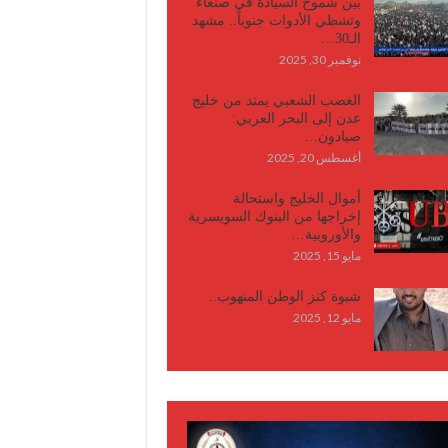
بين شموخ السيادة في صنعاء
وتشظي الأدوات جنوباً.. مشهد
الـ30…
نوفمبر 30, 2025
الغضب الشعبي يمتد من خليج
عدن إلى البحر العربي:
صيادون…
أغسطس 20, 2025
أموال الخليج واستحالة
إخراجها من البنوك السويسرية
والأوروبية…
مايو 15, 2025
شبوة كنز الوطن المنهوب..
مايو 12, 2025