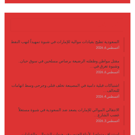
آخر الأخبار
السعودية تطيح بقيادات موالية للإمارات في شبوة تمهيداً لنهب النفط
أغسطس 6, 2026
مقتل مواطن وطفلته الرضيعة برصاص مسلحين في سوق حبان..
وشبوة تغرق في…
أغسطس 6, 2026
اشتباكات قبلية دامية في المصينعة تخلف قتلى وجرحى وسط اتهامات
للتحالف…
أغسطس 4, 2026
الانتقالي الموالي للإمارات يصعد ضد السعودية في شبوة مستغلاً
غضب الشارع…
أغسطس 3, 2026
استنزاف متواصل لأبناء الجنوب في جبهات الشمال.. والقيادات