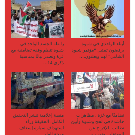
أبناء الواحدي في شبوة
رابطة الجسد الواحد في
يرفضون تمثيل “مؤتمر شبوة
شبوة تنظم وقفة تضامنية مع
الشامل” لهم ويعلنون:…
غزة وتصدر بيانًا بمناسبة
ذكرى 14…
تضامنًا مع غزة.. مظاهرات
منصة إعلامية تنشر التحقيق
حاشدة في لحج وشبوة وأبين
الكامل: الحقيقة وراء
تطالب بالإفراج عن
استهداف سيارة إسعاف
المعتقلين وتحسين…
مرخة العليا