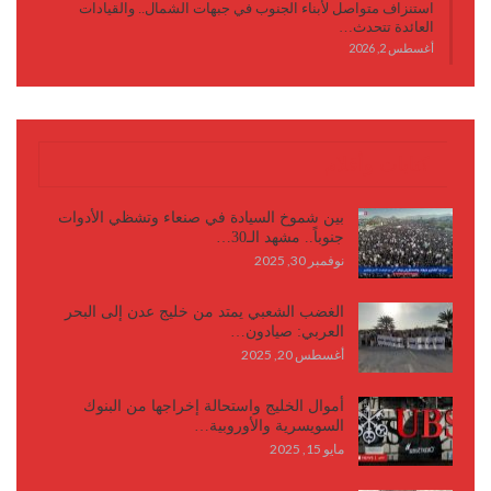
استنزاف متواصل لأبناء الجنوب في جبهات الشمال.. والقيادات
العائدة تتحدث…
أغسطس 2, 2026
كتابات وأقلام
بين شموخ السيادة في صنعاء وتشظي الأدوات
جنوباً.. مشهد الـ30…
نوفمبر 30, 2025
الغضب الشعبي يمتد من خليج عدن إلى البحر
العربي: صيادون…
أغسطس 20, 2025
أموال الخليج واستحالة إخراجها من البنوك
السويسرية والأوروبية…
مايو 15, 2025