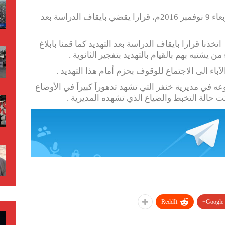
اتخذت إدارة ثانوية الفاروق بجعار يوم الاربعاء 9 نوفمبر 2016م، قرارا يقضي بايقاف الدراسة بعد
تخذنا قرارا بايقاف الدراسة بعد التهديد كما قمنا بابلاغ
من يشتبه بهم بالقيام بالتهديد بتفجير الثانوية .
باء الى الاجتماع للوقوف بحزم أمام هذا التهديد .
وعه في مديرية خنفر التي تشهد تدهورآ كبيرآ في الأوضاع
بتت حالة التخبط والضياع الذي تشهده المديرية .
ReddIt
Google+