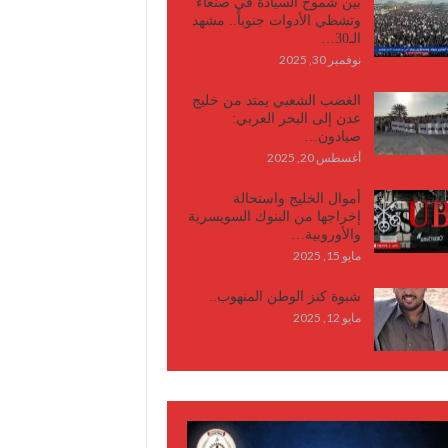
بين شموخ السيادة في صنعاء
وتشظي الأدوات جنوباً.. مشهد
الـ30…
نوفمبر 30, 2025
الغضب الشعبي يمتد من خليج
عدن إلى البحر العربي:
صيادون…
أغسطس 20, 2025
أموال الخليج واستحالة
إخراجها من البنوك السويسرية
والأوروبية…
مايو 15, 2025
شبوة كنز الوطن المنهوب..
مايو 12, 2025