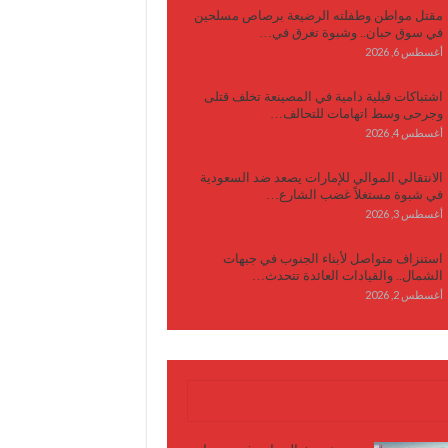
مقتل مواطن وطفلته الرضيعة برصاص مسلحين
في سوق حبان.. وشبوة تغرق في…
أغسطس 6, 2026
اشتباكات قبلية دامية في المصينعة تخلف قتلى
وجرحى وسط اتهامات للتحالف…
أغسطس 4, 2026
الانتقالي الموالي للإمارات يصعد ضد السعودية
في شبوة مستغلاً غضب الشارع…
أغسطس 3, 2026
استنزاف متواصل لأبناء الجنوب في جبهات
الشمال.. والقيادات العائدة تتحدث…
أغسطس 2, 2026
كتابات وأقلام