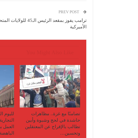
PREV POST
ترامب يفوز بمقعد الرئيس الـ45 للولايات 
الأميركية
You Might Also Like
تضامنًا مع غزة.. مظاهرات
لليوم ا
حاشدة في لحج وشبوة وأبين
التجاري
تطالب بالإفراج عن المعتقلين
العمل ب
وتحسين…
الباهض