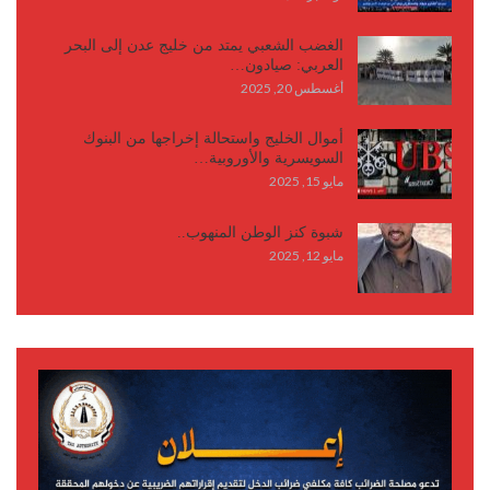
الغضب الشعبي يمتد من خليج عدن إلى البحر
العربي: صيادون…
أغسطس 20, 2025
أموال الخليج واستحالة إخراجها من البنوك
السويسرية والأوروبية…
مايو 15, 2025
شبوة كنز الوطن المنهوب..
مايو 12, 2025