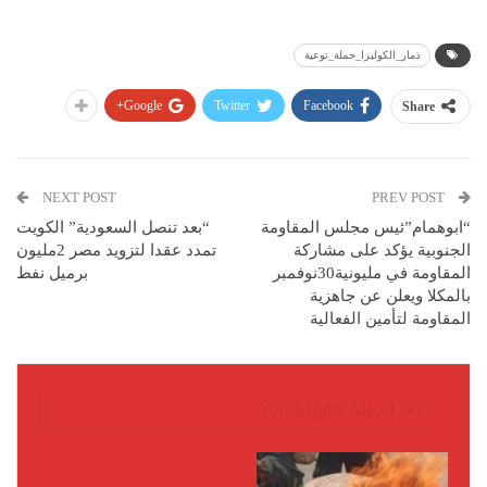
ذمار_الكوليرا_حملة_توعية
Google+
Twitter
Facebook
Share
NEXT POST
PREV POST
“ابوهمام”ئيس مجلس المقاومة
“بعد تنصل السعودية” الكويت
الجنوبية يؤكد على مشاركة
تمدد عقدا لتزويد مصر 2مليون
المقاومة في مليونية30نوفمبر
برميل نفط
بالمكلا ويعلن عن جاهزية
المقاومة لتأمين الفعالية
You Might Also Like