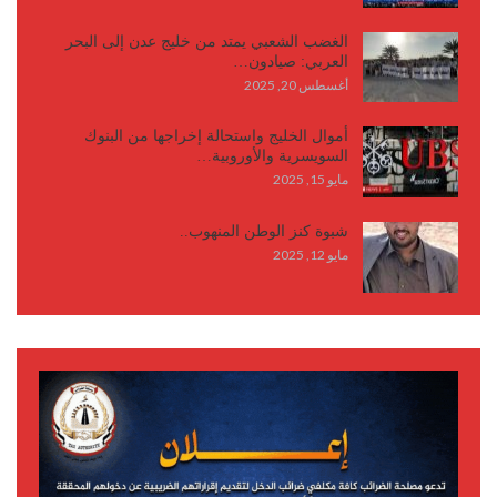
الغضب الشعبي يمتد من خليج عدن إلى البحر
العربي: صيادون…
أغسطس 20, 2025
أموال الخليج واستحالة إخراجها من البنوك
السويسرية والأوروبية…
مايو 15, 2025
شبوة كنز الوطن المنهوب..
مايو 12, 2025