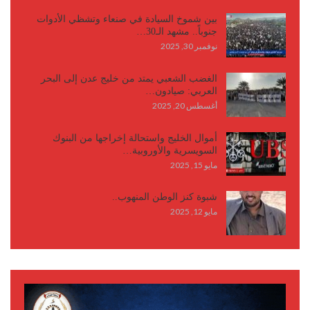
بين شموخ السيادة في صنعاء وتشظي الأدوات
جنوباً.. مشهد الـ30…
نوفمبر 30, 2025
الغضب الشعبي يمتد من خليج عدن إلى البحر
العربي: صيادون…
أغسطس 20, 2025
أموال الخليج واستحالة إخراجها من البنوك
السويسرية والأوروبية…
مايو 15, 2025
شبوة كنز الوطن المنهوب..
مايو 12, 2025