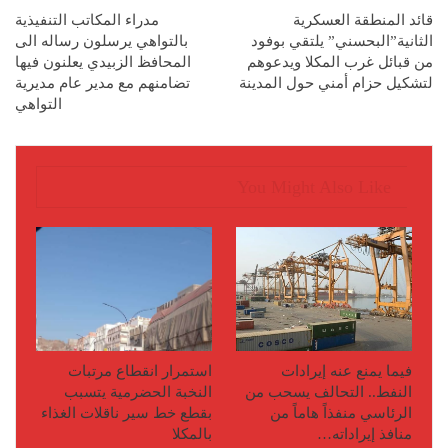
قائد المنطقة العسكرية
مدراء المكاتب التنفيذية
الثانية”البحسني” يلتقي بوفود
بالتواهي يرسلون رساله الى
من قبائل غرب المكلا ويدعوهم
المحافظ الزبيدي يعلنون فيها
لتشكيل حزام أمني حول المدينة
تضامنهم مع مدير عام مديرية
التواهي
You Might Also Like
فيما يمنع عنه إيرادات
استمرار انقطاع مرتبات
النفط.. التحالف يسحب من
النخبة الحضرمية يتسبب
الرئاسي منفذاً هاماً من
بقطع خط سير ناقلات الغذاء
منافذ إيراداته…
بالمكلا