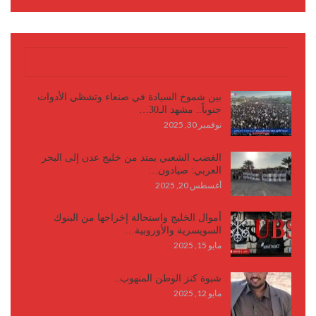
كتابات وأقلام
بين شموخ السيادة في صنعاء وتشظي الأدوات
جنوباً.. مشهد الـ30…
نوفمبر 30, 2025
الغضب الشعبي يمتد من خليج عدن إلى البحر
العربي: صيادون…
أغسطس 20, 2025
أموال الخليج واستحالة إخراجها من البنوك
السويسرية والأوروبية…
مايو 15, 2025
شبوة كنز الوطن المنهوب..
مايو 12, 2025