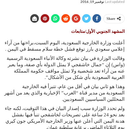
Last updated
نوفمبر 19, 2016
Share
المشهد الجنوبي الأول/متابعات
أعلنت وزارة الخارجية السعودية، اليوم السبت،براءتها من آراء
إعلامي سعودي بارز توقع فشل خطة سلام مسقط في اليمن .
وقالت الوزارة في بيان نشرته وكالة الأنباء السعودية الرسمية
(واس) إن “جمال خاشقجي لا يمثل الدولة بأي صفة، وما يعبر
عنه من آراء تعد شخصية ولا تمثل مواقف حكومة المملكة
العربية السعودية بأي شكل من الأشكال”.
وهذا هو ثاني بيان في أقل من عام، تتبرأ فيه الخارجية
السعودية من مدير قناة “العرب” الإخبارية والذي يعد من أشهر
المحللين السياسيين السعوديين.
ولم تحدد الوزارة سبب إصدار البيان في هذا التوقيت، لكنه جاء
بعد نحو 24 ساعة على تصريحات لخاشقجي تنبأ فيها بفشل
هدنة اليمن التي أعلن عنها وزير الخارجية الأمريكي جون كيري
يوم الثلاثاء الماضي برعاية سلطنة عمان.