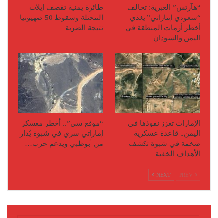
“هآرتس” العبرية: تحالف
طائرة يمنية تقصف إيلات
“سعودي إماراتي” يغذي
المحتلة وسقوط 50 صهيونيا
أخطر أزمات المنطقة في
نتيجة الضربة
اليمن والسودان
الإمارات تعزز نفوذها في
“موقع سي”.. أخطر معسكر
اليمن.. قاعدة عسكرية
إماراتي سري في شبوة يُدار
ضخمة في شبوة تكشف
من أبوظبي ويدعم حرب…
الأهداف الخفية
NEXT
PREV