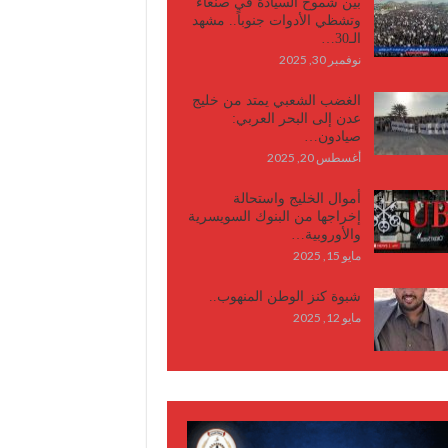
بين شموخ السيادة في صنعاء
وتشظي الأدوات جنوباً.. مشهد
الـ30…
نوفمبر 30, 2025
الغضب الشعبي يمتد من خليج
عدن إلى البحر العربي:
صيادون…
أغسطس 20, 2025
أموال الخليج واستحالة
إخراجها من البنوك السويسرية
والأوروبية…
مايو 15, 2025
شبوة كنز الوطن المنهوب..
مايو 12, 2025