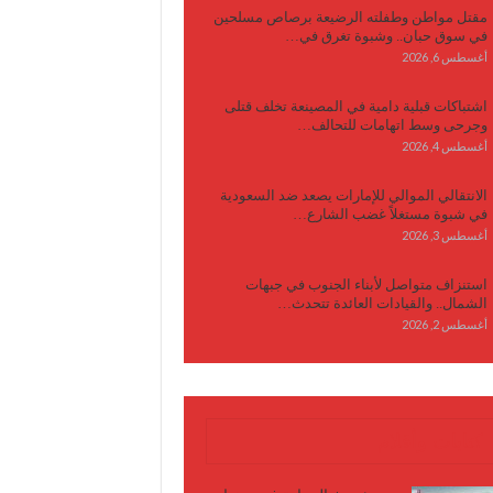
مقتل مواطن وطفلته الرضيعة برصاص مسلحين
في سوق حبان.. وشبوة تغرق في…
أغسطس 6, 2026
اشتباكات قبلية دامية في المصينعة تخلف قتلى
وجرحى وسط اتهامات للتحالف…
أغسطس 4, 2026
الانتقالي الموالي للإمارات يصعد ضد السعودية
في شبوة مستغلاً غضب الشارع…
أغسطس 3, 2026
استنزاف متواصل لأبناء الجنوب في جبهات
الشمال.. والقيادات العائدة تتحدث…
أغسطس 2, 2026
كتابات وأقلام