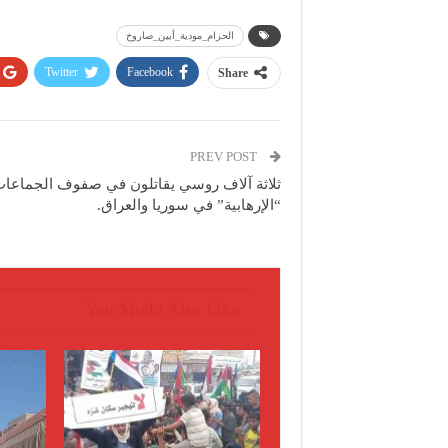
الحزام_مودية_أبين_صاروخ
Twitter
Facebook
Share
PREV POST
ثلاثة آلاف روسي يقاتلون في صفوف الجماعا
“الإرهابية” في سوريا والعراق.
You Might Also Like