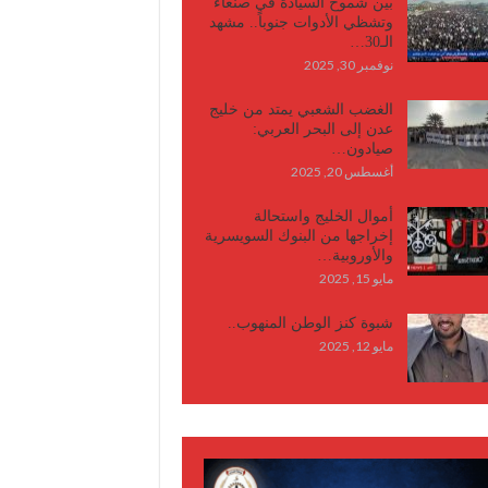
بين شموخ السيادة في صنعاء
وتشظي الأدوات جنوباً.. مشهد
الـ30…
نوفمبر 30, 2025
الغضب الشعبي يمتد من خليج
عدن إلى البحر العربي:
صيادون…
أغسطس 20, 2025
أموال الخليج واستحالة
إخراجها من البنوك السويسرية
والأوروبية…
مايو 15, 2025
شبوة كنز الوطن المنهوب..
مايو 12, 2025