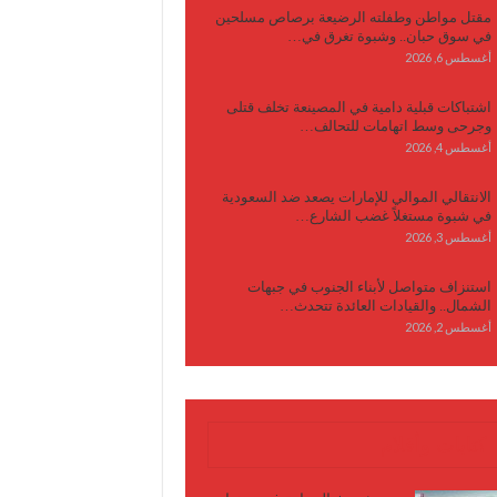
مقتل مواطن وطفلته الرضيعة برصاص مسلحين
في سوق حبان.. وشبوة تغرق في…
أغسطس 6, 2026
اشتباكات قبلية دامية في المصينعة تخلف قتلى
وجرحى وسط اتهامات للتحالف…
أغسطس 4, 2026
الانتقالي الموالي للإمارات يصعد ضد السعودية
في شبوة مستغلاً غضب الشارع…
أغسطس 3, 2026
استنزاف متواصل لأبناء الجنوب في جبهات
الشمال.. والقيادات العائدة تتحدث…
أغسطس 2, 2026
كتابات وأقلام