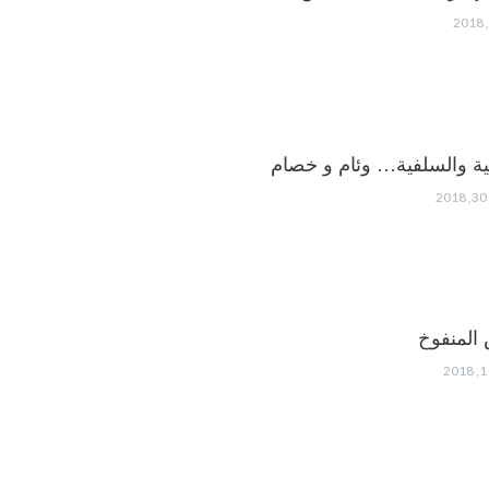
نية والسلفية… وئام و خصام
المنفوخ