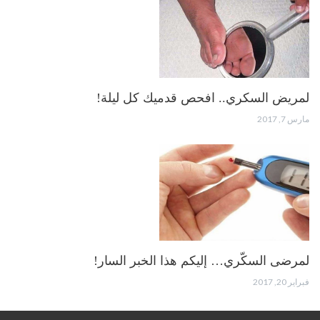
لمريض السكري.. افحص قدميك كل ليلة!
مارس 7, 2017
لمرضى السكّري… إليكم هذا الخبر السار!
فبراير 20, 2017