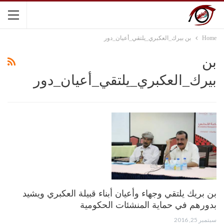
Home
بن بيرك_العكبري_يلتقي_أعيان_دور
بن
بيرك_العكبري_يلتقي_أعيان_دور
بن بريك يلتقي وجهاء وأعيان أبناء قبيلة العكبري ويشيد
بدورهم في حماية المنشئات الحكومية
سبتمبر 25, 2016