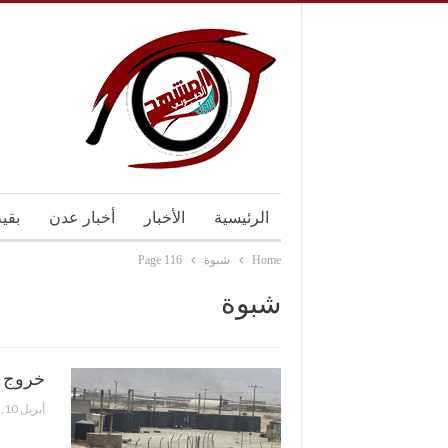
الرئيسية
الأخبار
أخبار عدن
بقي
Home
شبوة
Page 116
شبوة
خروج ا
أبريل 10, 2017