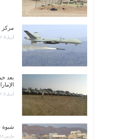
مركز ح
أبريل 4, 2017
بعد خم
الإمار
أبريل 3, 2017
شبوة 
مارس 31, 2017