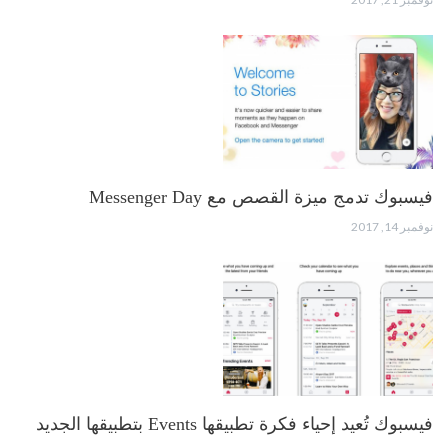
فيسبوك تدمج ميزة القصص مع Messenger Day
نوفمبر 14, 2017
فيسبوك تُعيد إحياء فكرة تطبيقها Events بتطبيقها الجديد