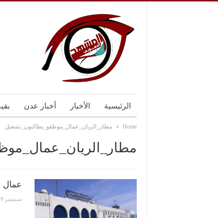
الرئيسية
الأخبار
أخبار عدن
بقي
Home
مطار_الريان_عمال_موظفو_يطالبون_تشغيل
مطار_الريان_عمال_موظ
عمال و
سبتمبر 19, 2016