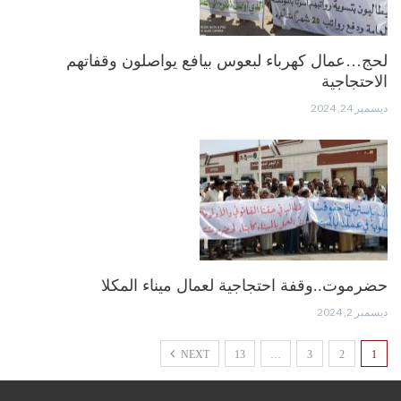
لحج…عمال كهرباء لبعوس بيافع يواصلون وقفاتهم
الاحتجاجية
ديسمبر 24, 2024
حضرموت..وقفة احتجاجية لعمال ميناء المكلا
ديسمبر 2, 2024
NEXT
13
…
3
2
1