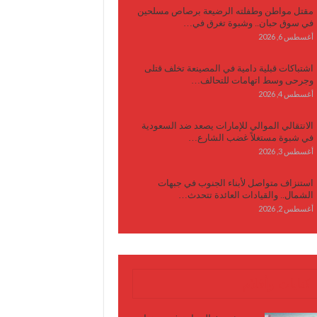
مقتل مواطن وطفلته الرضيعة برصاص مسلحين
في سوق حبان.. وشبوة تغرق في…
أغسطس 6, 2026
اشتباكات قبلية دامية في المصينعة تخلف قتلى
وجرحى وسط اتهامات للتحالف…
أغسطس 4, 2026
الانتقالي الموالي للإمارات يصعد ضد السعودية
في شبوة مستغلاً غضب الشارع…
أغسطس 3, 2026
استنزاف متواصل لأبناء الجنوب في جبهات
الشمال.. والقيادات العائدة تتحدث…
أغسطس 2, 2026
كتابات وأقلام