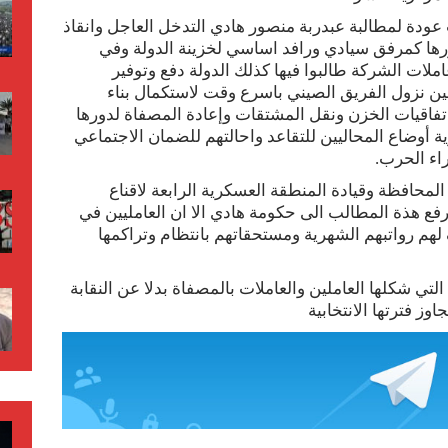
عودة لمطالبة عبدربة منصور هادي التدخل العاجل وانقاذ
رها كمرفق سيادي ورافد اساسي لخزينة الدولة وفي
ملات الشركة طالبوا فيها كذلك الدولة دفع وتوفير
ين نزول الفريق الصيني باسرع وقت لاستكمال بناء
فاقيات الخزن ونقل المشتقات وإعادة المصفاة لدورها
 أوضاع المحاليين للتقاعد واحالتهم للضمان الاجتماعي
اء الحرب.
حافظة وقيادة المنطقة العسكرية الرابعة لاقناع
 برفع هذة المطالب الى حكومة هادي الا ان العامليين في
هم رواتبهم الشهرية ومستحقاتهم بانتظام وتراكمها
التي شكلها العاملين والعاملات بالمصفاة بدلا عن النقابة
وز فترتها الانتخابية