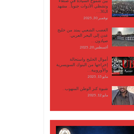
بين شموخ السيادة في صنعاء
وتشظي الأدوات جنوباً.. مشهد
الـ30…
نوفمبر 30, 2025
الغضب الشعبي يمتد من خليج
عدن إلى البحر العربي:
صيادون…
أغسطس 20, 2025
أموال الخليج واستحالة
إخراجها من البنوك السويسرية
والأوروبية…
مايو 15, 2025
شبوة كنز الوطن المنهوب..
مايو 12, 2025