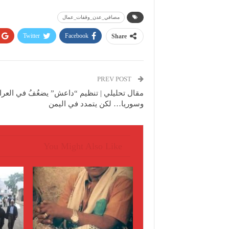
مصافي_عدن_وقفات_عمال
Twitter
Facebook
Share
PREV POST
مقال تحليلي | تنظيم “داعش” يضعُفُ في العرا
وسوريا… لكن يتمدد في اليمن
You Might Also Like