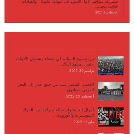
استنزاف متواصل لأبناء الجنوب في جبهات الشمال.. والقيادات
العائدة تتحدث…
أغسطس 2, 2026
كتابات وأقلام
بين شموخ السيادة في صنعاء وتشظي الأدوات
جنوباً.. مشهد الـ30…
نوفمبر 30, 2025
الغضب الشعبي يمتد من خليج عدن إلى البحر
العربي: صيادون…
أغسطس 20, 2025
أموال الخليج واستحالة إخراجها من البنوك
السويسرية والأوروبية…
مايو 15, 2025