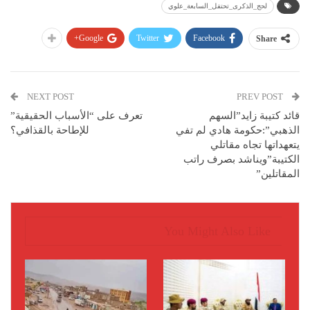
لحج_الذكرى_تحتفل_السابعة_علوي
Google+
Twitter
Facebook
Share
NEXT POST
PREV POST
قائد كتيبة زايد”السهم
تعرف على “الأسباب الحقيقية”
الذهبي”:حكومة هادي لم تفي
للإطاحة بالقذافي؟
يتعهداتها تجاه مقاتلي
الكتيبة”ويناشد بصرف راتب
المقاتلين”
You Might Also Like