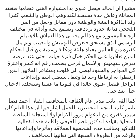
مشيرا ان الخالد فيصل علوي بدا مشواره الفني عصاميا صنعته
المعاناة وعاش حياة بسيطة لكنه وهب الوطن والشعب كثيرا
رفد الذاكرة الفنية والوطنية دون مقابل وجعل من الفن
اللحجي فنا بلا حدود يردد فنه ويسمع لحنه وأدائه في مختلف
ارجاء المعمورة مع هذا لم يحضى هذا العملاق بالاهتمام
الرسمي الذي يستحق فتعرض للتهميش والتغييب ولم ينل
كغيره من الفنانين بحياة هانئة ومكانة رسمية من قبل الحكام
الذين تعاقبوا على الحكم خلال فترة حياته ، حتى عند مرضه
تعرض للتهميش والاهمال فرحل بصمت رغم انه كسر واخترق
كل الحواجز والحدود ليصل الى قلوب ومشاعر الملايين الذين
ارتبطوا به ارتباطا وجدانيا وثيقا . سيضل اسم وإبداعات
الراحل فيصل علوي خالدا في قلوبنا ما عشنا وستخلده الاجيال
جيل بعد جيل .
كما القى نائب مدير عام الثقافة بالمحافظة الفنان احمد فضل
ناصر كلمة اللجنة التحضيرية للحفل اشار فيها ان هذا العام كان
سيمر كغيره من الاعوام مرور الكرام لولا استجابة السلطة
المحلية بقيادة الدكتور ناصر الخبجي واقامة هذه الفعالية
للتذكير بمناقب هذه الشخصية العملاقة ومآثرها وإبداعاتها
بالرغم من الظروف الصعبة التي تعانيها المحافظة .