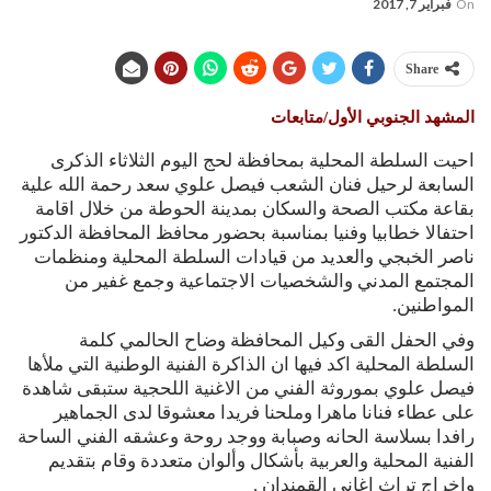
On
فبراير 7, 2017
Share
المشهد الجنوبي الأول/متابعات
احيت السلطة المحلية بمحافظة لحج اليوم الثلاثاء الذكرى
السابعة لرحيل فنان الشعب فيصل علوي سعد رحمة الله علية
بقاعة مكتب الصحة والسكان بمدينة الحوطة من خلال اقامة
احتفالا خطابيا وفنيا بمناسبة بحضور محافظ المحافظة الدكتور
ناصر الخبجي والعديد من قيادات السلطة المحلية ومنظمات
المجتمع المدني والشخصيات الاجتماعية وجمع غفير من
المواطنين.
وفي الحفل القى وكيل المحافظة وضاح الحالمي كلمة
السلطة المحلية اكد فيها ان الذاكرة الفنية الوطنية التي ملأها
فيصل علوي بموروثة الفني من الاغنية اللحجية ستبقى شاهدة
على عطاء فنانا ماهرا وملحنا فريدا معشوقا لدى الجماهير
رافدا بسلاسة الحانه وصبابة ووجد روحة وعشقه الفني الساحة
الفنية المحلية والعربية بأشكال وألوان متعددة وقام بتقديم
وإخراج تراث اغاني القمندان .