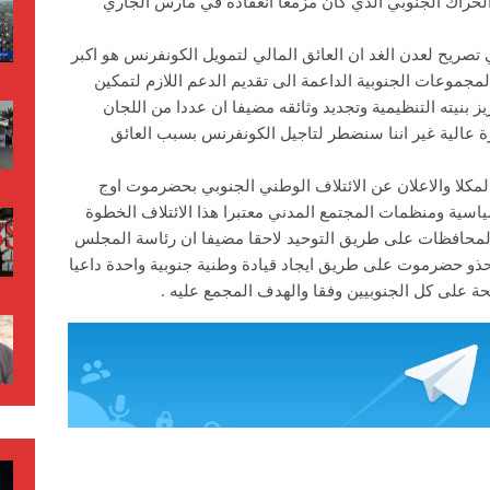
الحراك الجنوبي الذي كان مزمعا انعقاده في مارس الجاري
تصريح لعدن الغد ان العائق المالي لتمويل الكونفرنس هو اكبر
لمجموعات الجنوبية الداعمة الى تقديم الدعم اللازم لتمكين
نيته التنظيمية وتجديد وثائقه مضيفا ان عددا من اللجان
رة عالية غير اننا سنضطر لتاجيل الكونفرنس بسبب العائق
18 مارس في مدينة المكلا والاعلان عن الائتلاف الوطني الجنوبي بحضرموت اوج
سية ومنظمات المجتمع المدني معتبرا هذا الائتلاف الخطوة
المحافظات على طريق التوحيد لاحقا مضيفا ان رئاسة المجلس
و حضرموت على طريق ايجاد قيادة وطنية جنوبية واحدة داعيا
ة على كل الجنوبيين وفقا والهدف المجمع عليه .