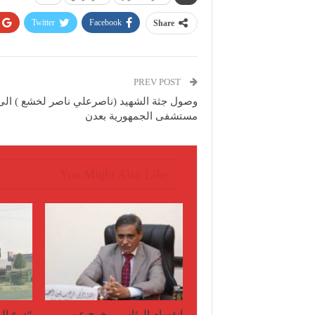
Twitter
Facebook
Share
PREV POST
وصول جثة الشهيد (ناصرعلي ناصر لخشع ) الى
مستشفى الجمهورية بعدن
You Might Also Like
انقسام الرئاسي يخرج عن
“درع ال