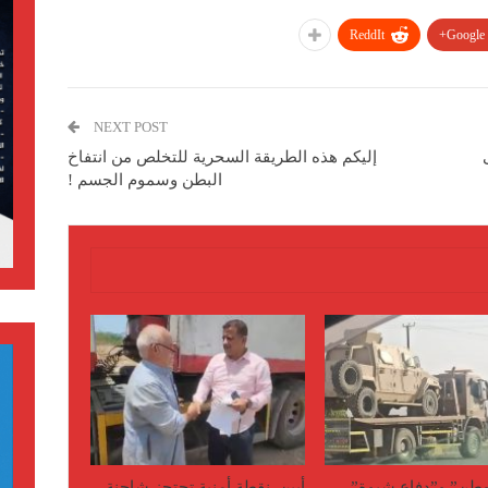
ReddIt
Google+
NEXT POST
إليكم هذه الطريقة السحرية للتخلص من انتفاخ
البطن وسموم الجسم !
وطن” و”دفاع شبوة”..
أبين..نقطة أمنية تحتجز شاحنة