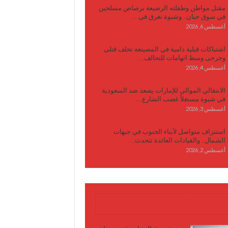
مقتل مواطن وطفلته الرضيعة برصاص مسلحين
في سوق حبان.. وشبوة تغرق في…
أغسطس 6, 2026
اشتباكات قبلية دامية في المصينعة تخلف قتلى
وجرحى وسط اتهامات للتحالف…
أغسطس 4, 2026
الانتقالي الموالي للإمارات يصعد ضد السعودية
في شبوة مستغلاً غضب الشارع…
أغسطس 3, 2026
استنزاف متواصل لأبناء الجنوب في جبهات
الشمال.. والقيادات العائدة تتحدث…
أغسطس 2, 2026
كتابات وأقلام