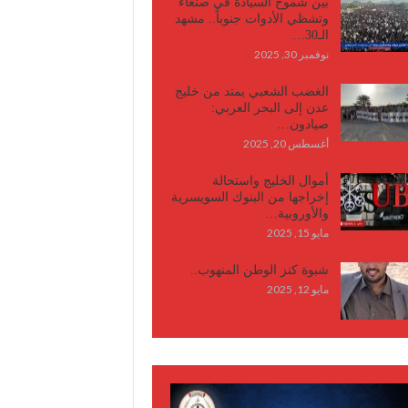
بين شموخ السيادة في صنعاء
وتشظي الأدوات جنوباً.. مشهد
الـ30…
نوفمبر 30, 2025
الغضب الشعبي يمتد من خليج
عدن إلى البحر العربي:
صيادون…
أغسطس 20, 2025
أموال الخليج واستحالة
إخراجها من البنوك السويسرية
والأوروبية…
مايو 15, 2025
شبوة كنز الوطن المنهوب..
مايو 12, 2025